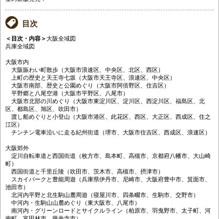
目次
＜目次・内容＞
大阪全域図
兵庫全域図
大阪市内
大阪賑わい町散歩（大阪市浪速区、中央区、北区、西区）
上町の歴史と天王寺七坂（大阪市天王寺区、浪速区、中央区）
大阪市南部、歴史と公園めぐり（大阪市阿倍野区、住吉区）
平野郷と八尾空港（大阪市平野区、八尾市）
大阪市北部の川めぐり（大阪市東淀川区、淀川区、西淀川区、福島区、北
区、都島区、旭区、吹田市）
渡し船めぐりと小登山（大阪市港区、此花区、西区、大正区、西成区、住之
江区）
チンチン電車沿いに走る紀州街道（堺市、大阪市住吉区、西成区、浪速区）
大阪郊外
淀川自転車道と西国街道（枚方市、島本町、高槻市、京都府八幡市、大山崎
町）
西国街道と千里丘陵（吹田市、茨木市、高槻市、摂津市）
スカイパークと豊能周遊（兵庫県伊丹市、尼崎市、大阪府豊中市、箕面市、
池田市）
北河内平野と北生駒山麓周遊（寝屋川市、四条畷市、生駒市、交野市）
中河内・生駒山山麓めぐり（東大阪市、八尾市）
南河内・グリーンロードとサイクルライン（柏原市、羽曳野市、太子町、河
南町、富田林市、藤井寺市）