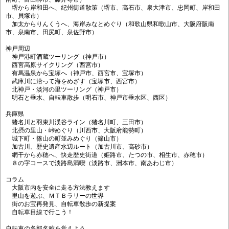
堺から岸和田へ、紀州街道散策（堺市、高石市、泉大津市、忠岡町、岸和田
市、貝塚市）
加太からりんくうへ、海岸みなとめぐり（和歌山県和歌山市、大阪府阪南
市、泉南市、田尻町、泉佐野市）
神戸周辺
神戸港町酒蔵ツーリング（神戸市）
西宮高原サイクリング（西宮市）
有馬温泉から宝塚へ（神戸市、西宮市、宝塚市）
武庫川に沿って海をめざす（宝塚市、西宮市）
北神戸・淡河の里ツーリング（神戸市）
明石と垂水、自転車散歩（明石市、神戸市垂水区、西区）
兵庫県
猪名川と羽束川渓谷ライン（猪名川町、三田市）
北摂の里山・峠めぐり（川西市、大阪府能勢町）
城下町・篠山の町並みめぐり（篠山市）
加古川、歴史遺産水辺ルート（加古川市、高砂市）
網干から赤穂へ、快走歴史街道（姫路市、たつの市、相生市、赤穂市）
８の字コースで淡路島満喫（淡路市、洲本市、南あわじ市）
コラム
大阪市内を安全に走る方法教えます
里山を遊ぶ、ＭＴＢラリーの世界
街のお宝再発見、自転車散歩の新提案
自転車目線で行こう！
自転車の各部名称を覚えよう