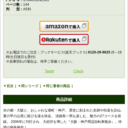
ISBN
9784635242301
ページ数
144
判型
A5判
Amazonで購入
楽天で購入
※お電話でのご注文：ブックサービス(楽天ブックス)
0120-29-9625
(9～18
時/土日祝日も受付)
※在庫切れの場合は、何卒ご容赦ください。
Tweet
Check
目次
同シリーズ
同じ著者の商品
商品詳細
水の都・大阪と、おしゃれな港町・神戸。 歴史に刻まれた史跡や街道を訪ね、
裏六甲の山里に延びる道を快走。 淡路島一周も楽しむ、魅力の27コースを収
録。 2006年に刊行され、大好評を博した『大阪・神戸周辺自転車散歩』。待
望の新版発売！