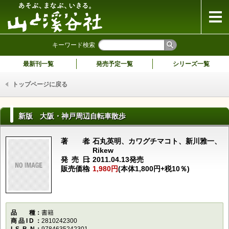
山と溪谷社
キーワード検索
最新刊一覧
発売予定一覧
シリーズ一覧
トップページに戻る
新版 大阪・神戸周辺自転車散歩
著者
石丸英明、カワグチマコト、新川雅一、
Rikew
発売日
2011.04.13発売
販売価格
1,980円
(本体1,800円+税10％)
品種
書籍
商品ID
2810242300