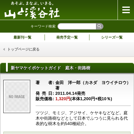
山と溪谷社
キーワード検索
最新刊一覧
発売予定一覧
シリーズ一覧
トップページに戻る
新ヤマケイポケットガイド 庭木・街路樹
著者
金田 洋一郎（カネダ ヨウイチロウ）
著
発売日
2011.04.14発売
販売価格
1,320円
(本体1,200円+税10％)
ツツジ、モミジ、アジサイ、ケヤキなどなど。庭
木や街路樹などとして日本でふつうに見られる代
表的な樹木を約540種紹介。