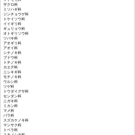
ザクロ科
ミソハギ科
ジンチョウゲ科
トケイソウ科
イイギリ科
ギュリョウ科
オトギリソウ科
ツバキ科
アオギリ科
アオイ科
シナノキ科
ブドウ科
トチノキ科
カエデ科
ニシキギ科
モチノキ科
ウルシ科
ツゲ科
トウダイグサ科
センダン科
ニガキ科
ミカン科
マメ科
バラ科
スズカケノキ科
マンサク科
トベラ科
ユキノシタ科