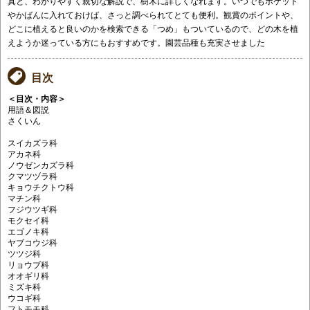
真と、わかりやすく親切な解説で、樹木に詳しくなれます。いつでもポケット
やかばんに入れておけば、さっと調べられてとても便利。観賞のポイントや、
どこに植えると良いのかを検索できる「つめ」もついているので、どの木を植
えようか迷っている方にもおすすめです。園芸品種も充実させました
目次
＜目次・内容＞
用語＆図説
さくいん
スイカズラ科
アカネ科
ノウゼンカズラ科
クマツヅラ科
キョウチクトウ科
マチン科
フジウツギ科
モクセイ科
エゴノキ科
ヤブコウジ科
ツツジ科
リョウブ科
オオギリ科
ミズキ科
ウコギ科
フトモモ科