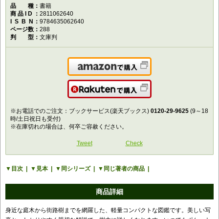
品種
書籍
商品ID
2811062640
ISBN
9784635062640
ページ数
288
判型
文庫判
Amazonで購入
楽天で購入
※お電話でのご注文：ブックサービス(楽天ブックス)
0120-29-9625
(9～18
時/土日祝日も受付)
※在庫切れの場合は、何卒ご容赦ください。
Tweet
Check
目次
見本
同シリーズ
同じ著者の商品
商品詳細
身近な庭木から街路樹までを網羅した、軽量コンパクトな図鑑です。美しい写