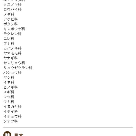
クスノキ科
ロウバイ科
メギ科
アケビ科
ボタン科
キンポウゲ科
モクレン科
ニレ科
ブナ科
カバノキ科
ヤマモモ科
ヤナギ科
センリョウ科
リュウゼツラン科
バショウ科
ヤシ科
イネ科
ヒノキ科
スギ科
マツ科
マキ科
イヌガヤ科
イチイ科
イチョウ科
ソテツ科
見本