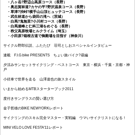
・八ヶ岳?野辺山高原コース（長野）
・奥志賀林道?カヤの平?野沢温泉コース（長野）
・草津?渋峠?横手山山頂ヒュッテコース（長野）
・武生林道から袋田の滝へ（茨城）
・白馬?鬼無里?小川村コース（長野）
・白馬連峰と仁科三湖をめぐる（長野）
・秩父高原牧場ヒルクライム（埼玉）
・小田原?箱根古道で御殿場を目指す（神奈川）
サイクル野郎伝説、ふたたび 荘司としおスペシャルインタビュー
連載 F.I.G.bike PRESENTS ちょい旅バイク?昼編
夕涼みサンセットサイクリング・ベストコース 東京・横浜・千葉・京都・神
戸
小径車で世界を走る 山澤達也の旅スタイル
いまから始めるMTBスターターブック2011
度付きサングラスの賢い選び方
金子哲雄のBIKE NEWYORKレポート
サイクリングのスキル完全マスター・実戦編 ウマいサイクリストになる！
MINI VELO LOVE FESTA'11レポート