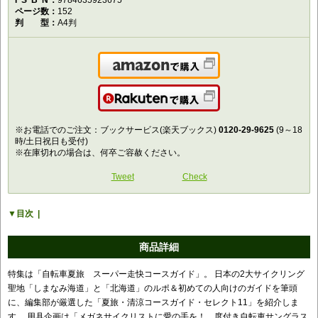
ISBN
9784635923675
ページ数
152
判型
A4判
Amazonで購入
楽天で購入
※お電話でのご注文：ブックサービス(楽天ブックス)
0120-29-9625
(9～18
時/土日祝日も受付)
※在庫切れの場合は、何卒ご容赦ください。
Tweet
Check
目次
商品詳細
特集は「自転車夏旅 スーパー走快コースガイド」。 日本の2大サイクリング
聖地「しまなみ海道」と「北海道」のルポ＆初めての人向けのガイドを筆頭
に、編集部が厳選した「夏旅・清涼コースガイド・セレクト11」を紹介しま
す。 用具企画は「メガネサイクリストに愛の手を！ 度付き自転車サングラス