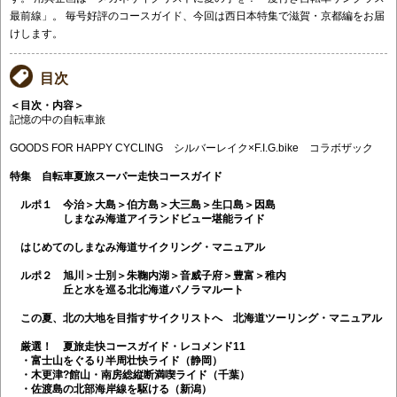
最前線」。 毎号好評のコースガイド、今回は西日本特集で滋賀・京都編をお届
けします。
目次
＜目次・内容＞
記憶の中の自転車旅
GOODS FOR HAPPY CYCLING シルバーレイク×F.I.G.bike コラボザック
特集 自転車夏旅スーパー走快コースガイド
ルポ１ 今治＞大島＞伯方島＞大三島＞生口島＞因島
しまなみ海道アイランドビュー堪能ライド
はじめてのしまなみ海道サイクリング・マニュアル
ルポ２ 旭川＞士別＞朱鞠内湖＞音威子府＞豊富＞稚内
丘と水を巡る北北海道パノラマルート
この夏、北の大地を目指すサイクリストへ 北海道ツーリング・マニュアル
厳選！ 夏旅走快コースガイド・レコメンド11
・富士山をぐるり半周壮快ライド（静岡）
・木更津?館山・南房総縦断満喫ライド（千葉）
・佐渡島の北部海岸線を駆ける（新潟）