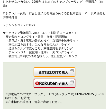
しあわせなバカタレ。1996年はじめてのキャンプツーリング 平野勝之（前
編）
ロシアンルー列島 灯台と原子力発電所をめぐる自転車旅行 #1 浜岡原発と
御前崎灯台
ジテンシャジンノヒロバ
サイクリング聖地巡礼 Vol.2 エリア別厳選コースガイド
歴史散歩とロングライド天国 京都・琵琶湖編
・新撰組・坂本竜馬の景色をゆく。京都歴史散歩ライド
・京の水辺を旅する。はんなり＆のんびりライド
・足湯＆グルメでほっこり。京都裏路地ポタリング
・チャレンジ！ 琵琶湖（北湖）一周ロングライド
・戦国?江戸時代の情緒を味わう。近江歴史ツーリング
Amazonで購入
楽天で購入
※お電話でのご注文：ブックサービス(楽天ブックス)
0120-29-9625
(9～18
時/土日祝日も受付)
※在庫切れの場合は、何卒ご容赦ください。