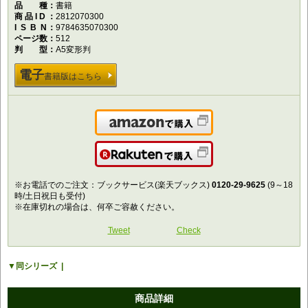
品種
書籍
商品ID
2812070300
ISBN
9784635070300
ページ数
512
判型
A5変形判
電子
書籍版はこちら
Amazonで購入
楽天で購入
※お電話でのご注文：ブックサービス(楽天ブックス)
0120-29-9625
(9～18
時/土日祝日も受付)
※在庫切れの場合は、何卒ご容赦ください。
Tweet
Check
同シリーズ
商品詳細