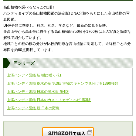
高山植物を調べるならこの1冊!
ハンディタイプの高山植物図鑑の決定版! DNA分類をもとにした高山植物の写
真図鑑。
DNA分類に準拠し、科名、和名、学名など、最新の知見を反映。
亜高山帯から高山帯に自生する高山植物約750種を1700枚以上の写真と簡潔な
解説で紹介しています。
地域ごとの種の棲み分けが比較的明瞭な高山植物に対応して、近縁種ごとの分
布図を約60点掲載しています。
同シリーズ
山溪ハンディ図鑑 新 樹に咲く花1
山溪ハンディ図鑑 樹木の葉 第3版 実物スキャンで見分ける1390種類
山溪ハンディ図鑑 日本の淡水魚 第4版
山溪ハンディ図鑑 日本のカメ・トカゲ・ヘビ 第3版
山溪ハンディ図鑑 新 日本の野鳥