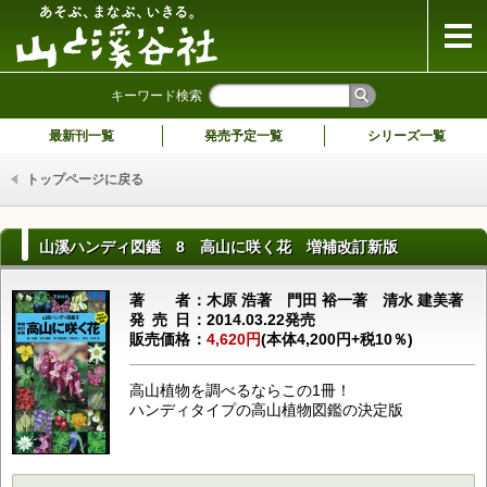
山と溪谷社
キーワード検索
最新刊一覧
発売予定一覧
シリーズ一覧
トップページに戻る
山溪ハンディ図鑑 8 高山に咲く花 増補改訂新版
著者
木原 浩著 門田 裕一著 清水 建美著
発売日
2014.03.22発売
販売価格
4,620円
(本体4,200円+税10％)
高山植物を調べるならこの1冊！
ハンディタイプの高山植物図鑑の決定版