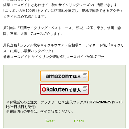
紅葉コースガイドとあわせて、秋のサイクリングシーズンに活用できます。
｢ニッポンの里100選｣をメインに訪問地を選定し、現地で体験できるアクティ
ビティも含めて紹介します。
第2特集 「紅葉サイクリング・ベストコース」 茨城、埼玉、東京、信州、静
岡、三重、大阪 7コース紹介します。
用具企画 ｢カラフル秋冬サイクルウエア・色相環コーディネート術｣ ｢サイクリ
ストに嬉しい最新バックパック｣
巻末コースガイド サイクリング聖地巡礼コースガイドVOL.7 甲州
Amazonで購入
楽天で購入
※お電話でのご注文：ブックサービス(楽天ブックス)
0120-29-9625
(9～18
時/土日祝日も受付)
※在庫切れの場合は、何卒ご容赦ください。
Tweet
Check