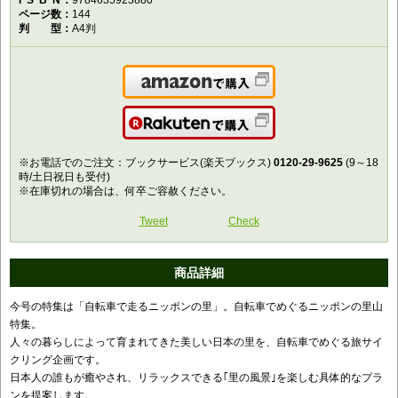
ISBN
9784635923880
ページ数
144
判型
A4判
Amazonで購入
楽天で購入
※お電話でのご注文：ブックサービス(楽天ブックス)
0120-29-9625
(9～18
時/土日祝日も受付)
※在庫切れの場合は、何卒ご容赦ください。
Tweet
Check
商品詳細
今号の特集は「自転車で走るニッポンの里」。自転車でめぐるニッポンの里山
特集。
人々の暮らしによって育まれてきた美しい日本の里を、自転車でめぐる旅サイ
クリング企画です。
日本人の誰もが癒やされ、リラックスできる｢里の風景｣を楽しむ具体的なプラ
ンを提案します。