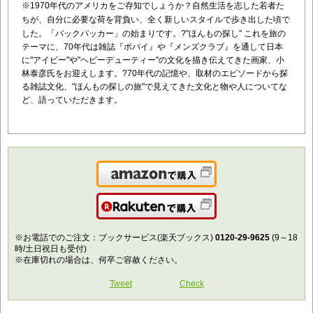
※1970年代のアメリカをご存知でしょうか？
自然生活を志した若者た
ちが、自分に必要な荷を背負い、全く新しいスタイルで歩き出した頃で
した。「バックパッカー」の始まりです。?
"ほんもの探し" これを旅の
テーマに、70年代は雑誌『ポパイ』や『メンズクラブ』を通して日本
に"アイビー"や"ヘビーデューティー"の文化を描き伝えてきた画家、小
林泰彦氏をお迎えします。?
70年代の記憶や、取材のエピソードから探
る雑誌文化、"ほんもの探しの旅"で見えてきた文化と物や人についてな
ど、語っていただきます。
Amazonで購入
楽天で購入
※お電話でのご注文：ブックサービス(楽天ブックス)
0120-29-9625
(9～18
時/土日祝日も受付)
※在庫切れの場合は、何卒ご容赦ください。
Tweet
Check