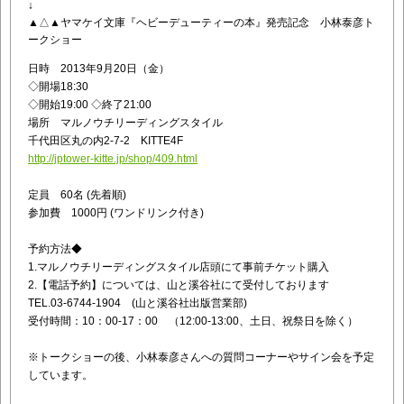
↓
▲△▲ヤマケイ文庫『ヘビーデューティーの本』
発売記念 小林泰彦ト
ークショー
日時 2013年9月20日（金）
◇開場18:30
◇開始19:00 ◇終了21:00
場所 マルノウチリーディングスタイル
千代田区丸の内2-7-2 KITTE4F
http://jptower-kitte.jp/shop/409.html
定員 60名 (先着順)
参加費 1000円 (ワンドリンク付き)
予約方法◆
1.マルノウチリーディングスタイル店頭にて事前チケット購入
2.【電話予約】については、山と溪谷社にて受付しております
TEL.03-6744-1904 (山と溪谷社出版営業部)
受付時間：10：00-17：00 （12:00-13:00、土日、祝祭日を除く）
※トークショーの後、小林泰彦さんへの質問コーナーやサイン会を予定
しています。