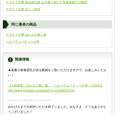
ヤマケイ文庫 踏み跡の譜 山を撮り続けた写真家親子の物語
ヤマケイ文庫 北八ッ彷徨
同じ著者の商品
ヤマケイ文庫 ほんもの探し旅
ヘビーデューティーの本
関連情報
★著書小林泰彦氏が語る動画をご覧いただけますので、お楽しみくださ
い！
↓
【
小林泰彦「ほんもの探し旅」「ヘビーデューティーの本」を語る
】
http://www.youtube.com/watch?
v=H23kKNSJnsI
＿＿＿＿＿＿＿＿＿＿＿＿＿＿
おかげさまで大好評いただき終了しました。みなさま、どうもありがと
うございました！