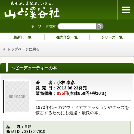
山と溪谷社
キーワード検索
最新刊一覧
発売予定一覧
シリーズ一覧
トップページに戻る
ヘビーデューティーの本
著者
小林 泰彦
発売日
2013.08.23発売
販売価格
935円
(本体850円+税10％)
1970年代～のアウトドアファッションやグッズを
懐古するためにも最適・最良の本。
品種
書籍
商品ID
2813047610