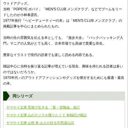
ウトドアグッズ。
当時「POPEYE ポパイ」「MEN'S CLUB メンズクラブ」などでブームをリー
ドしたのが小林泰彦氏、
1977年発行『ヘビーデューティーの本』は「MEN'S CLUB メンズクラブ」の
掲載記事を中心にまとめられたもの。
当時の生の雰囲気を伝える本としても、『遊歩大全』『バックパッッキング入
門』マニアの人気がとても高く、古本市場でも高値で貴重な存在。
豊富なイラストで現代の読者でも楽しく読める内容である。
雑誌中心に当時を振り返る記事が増えている現在、興味を持たれる読者は多い
のではないだろうか。
1970年代～のアウトドアファッションやグッズを懐古するためにも最適・最良
の本。
同シリーズ
ヤマケイ文庫 荒地で生きる 「新・冒険論」改訂
ヤマケイ文庫 山のクジラを獲りたくて 単独忍び猟記
ヤマケイ文庫 山怪 朱 山人が語る不思議な話