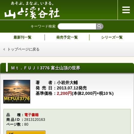
山と溪谷社
キーワード検索
最新刊一覧
発売予定一覧
シリーズ一覧
トップページに戻る
Ｍｔ．ＦＵＪＩ3776 富士山頂の世界
著者
小岩井大輔
発売日
2013.07.12発売
基準価格
2,200円
(本体2,000円+税10％)
品種
電子書籍
商品ID
2813120163
ページ数
80