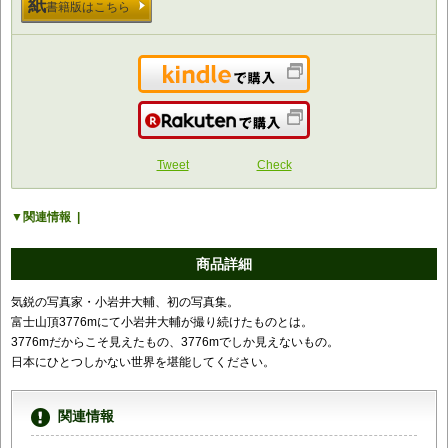
紙
書籍版はこちら
Kindleで購入
楽天で購入
Tweet
Check
関連情報
商品詳細
気鋭の写真家・小岩井大輔、初の写真集。
富士山頂3776mにて小岩井大輔が撮り続けたものとは。
3776mだからこそ見えたもの、3776mでしか見えないもの。
日本にひとつしかない世界を堪能してください。
関連情報