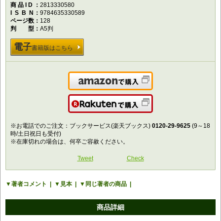
商品ID
2813330580
ISBN
9784635330589
ページ数
128
判型
A5判
電子
書籍版はこちら
Amazonで購入
楽天で購入
※お電話でのご注文：ブックサービス(楽天ブックス)
0120-29-9625
(9～18
時/土日祝日も受付)
※在庫切れの場合は、何卒ご容赦ください。
Tweet
Check
著者コメント
見本
同じ著者の商品
商品詳細