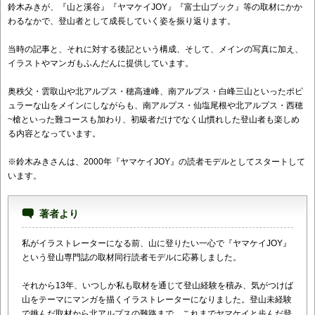
鈴木みきが、『山と溪谷』『ヤマケイJOY』『富士山ブック』等の取材にかか
わるなかで、登山者として成長していく姿を振り返ります。
当時の記事と、それに対する後記という構成、そして、メインの写真に加え、
イラストやマンガもふんだんに提供しています。
奥秩父・雲取山や北アルプス・穂高連峰、南アルプス・白峰三山といったポピ
ュラーな山をメインにしながらも、南アルプス・仙塩尾根や北アルプス・西穂
~槍といった難コースも加わり、初級者だけでなく山慣れした登山者も楽しめ
る内容となっています。
※鈴木みきさんは、2000年『ヤマケイJOY』の読者モデルとしてスタートして
います。
著者より
私がイラストレーターになる前、山に登りたい一心で『ヤマケイJOY』
という登山専門誌の取材同行読者モデルに応募しました。
それから13年、いつしか私も取材を通じて登山経験を積み、気がつけば
山をテーマにマンガを描くイラストレーターになりました。登山未経験
で挑んだ取材から北アルプスの難路まで、これまでヤマケイと歩んだ登