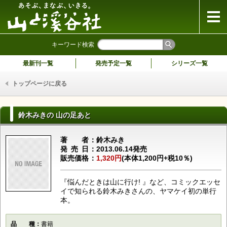
山と溪谷社
キーワード検索
最新刊一覧
発売予定一覧
シリーズ一覧
トップページに戻る
鈴木みきの 山の足あと
著者
鈴木みき
発売日
2013.06.14発売
販売価格
1,320円
(本体1,200円+税10％)
『悩んだときは山に行け! 』など、コミックエッセ
イで知られる鈴木みきさんの、ヤマケイ初の単行
本。
品種
書籍