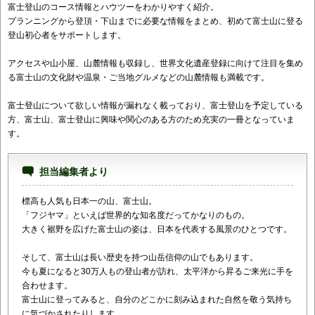
富士登山のコース情報とハウツーをわかりやすく紹介。
プランニングから登頂・下山までに必要な情報をまとめ、初めて富士山に登る
登山初心者をサポートします。
アクセスや山小屋、山麓情報も収録し、世界文化遺産登録に向けて注目を集め
る富士山の文化財や温泉・ご当地グルメなどの山麓情報も満載です。
富士登山について欲しい情報が漏れなく載っており、富士登山を予定している
方、富士山、富士登山に興味や関心のある方のため充実の一冊となっていま
す。
担当編集者より
標高も人気も日本一の山、富士山。
「フジヤマ」といえば世界的な知名度だってかなりのもの。
大きく裾野を広げた富士山の姿は、日本を代表する風景のひとつです。
そして、富士山は長い歴史を持つ山岳信仰の山でもあります。
今も夏になると30万人もの登山者が訪れ、太平洋から昇るご来光に手を
合わせます。
富士山に登ってみると、自分のどこかに刻み込まれた自然を敬う気持ち
に気づかされたりします。