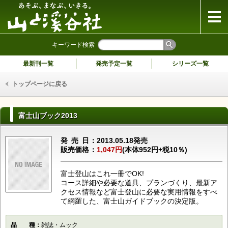
山と溪谷社
キーワード検索
最新刊一覧
発売予定一覧
シリーズ一覧
トップページに戻る
富士山ブック2013
発売日
2013.05.18発売
販売価格
1,047円
(本体952円+税10％)
富士登山はこれ一冊でOK!
コース詳細や必要な道具、プランづくり、最新ア
クセス情報など富士登山に必要な実用情報をすべ
て網羅した、富士山ガイドブックの決定版。
品種
雑誌・ムック