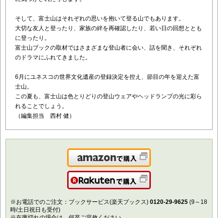
そして、富士山はそれぞれの思いを抱いて登る山でもあります。
大切な友人と登ったり、家族の絆を再確認したり、若い日の回想ととも
に登ったり。
富士山ブックの取材ではさまざまな登山者に会い、話を聞き、それぞれ
のドラマにふれてきました。
6月にユネスコの世界文化遺産の登録決定を控え、節目の年を迎えた富
士山。
この夏も、富士山は色とりどりの登山ウェアやヘッドランプの光に彩ら
れることでしょう。
（編集担当 西村 健）
Amazonで購入
楽天で購入
※お電話でのご注文：ブックサービス(楽天ブックス)
0120-29-9625
(9～18
時/土日祝日も受付)
※在庫切れの場合は、何卒ご容赦ください。