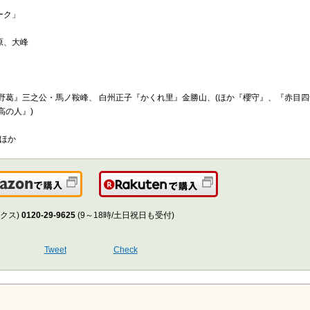
ーク」
原、大峰
野葛』三之公・馬ノ鞍峰、 白州正子『かくれ里』金勝山、(ほか『櫻守』、『赤目
高の人』)
ほか
Amazonで購入
楽天で購入
クス)
0120-29-9625
(9～18時/土日祝日も受付)
Tweet
Check