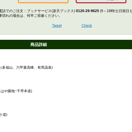
Amazonで購入
楽
電話でのご注文：ブックサービス(楽天ブックス)
0120-29-9625
(9～18時/土日祝日
庫切れの場合は、何卒ご容赦ください。
Tweet
Check
商品詳細
お多福山、六甲最高峰、有馬温泉)
はや園地~千早本道)
ケ道)