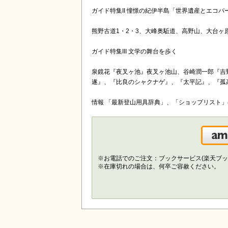
ガイド特集II 憧憬の紀伊半島「世界遺産とエコパ
熊野古道1・2・3、大峰奥駈道、高野山、大台ヶ
ガイド特集III 文学の舞台を歩く
泉鏡花『夜叉ヶ池』夜叉ヶ池山、谷崎潤一郎『吉
遂』、『比良のシャクナゲ』、『太平記』、『孤
情報 「最新登山用具辞典」、「ショップリスト」
※お電話でのご注文：ブックサービス(楽天ブッ
※在庫切れの場合は、何卒ご容赦ください。