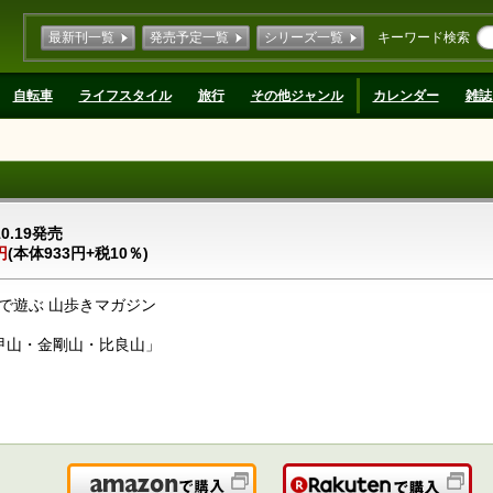
最新刊一覧
発売予定一覧
シリーズ一覧
キーワード検索
自転車
ライフスタイル
旅行
その他ジャンル
カレンダー
雑誌
10.19発売
円
(本体933円+税10％)
で遊ぶ 山歩きマガジン
六甲山・金剛山・比良山」