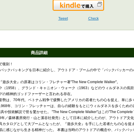
Kindleで購入
Tweet
Check
商品詳細
で復刻！
カのバックパッキングを日本に紹介し、アウトドア・ブームの中で「バックパッカーの
』の原著はコリン・フレチャー著"The New Complete Walker"。
（1958）、グランド・キャニオン・ウォーク（1963）などのウィルダネスの長
グの精神的ゴッドファーザーと言われる存在。
姿勢は、70年代、ベトナム戦争で疲弊したアメリカの若者たちの心を捉え、単に歩
1968年、コリン・フレッチャーは、自らの経験をもとにウィルダネスを歩くための
や技術解説で世を驚かせた。 "The New Complete Walker"はこの"The Complete 
978年／森林書房発行・山と溪谷社発売）として日本に紹介したのが、アウトドア文
具カタログとして大ブームとなったが、『遊歩大全』を手にした若者たちの心を捉
肌に感じながら生きる精神だった。 本書は当時のアウトドアの概念や、バックパッ