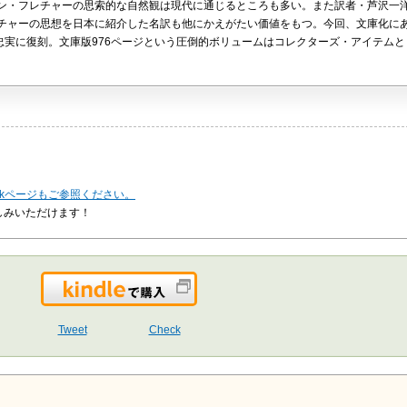
ン・フレチャーの思索的な自然観は現代に通じるところも多い。また訳者・芦沢一
チャーの思想を日本に紹介した名訳も他にかえがたい価値をもつ。今回、文庫化に
忠実に復刻。文庫版976ページという圧倒的ボリュームはコレクターズ・アイテム
okページもご参照ください。
しみいただけます！
Kindleで購入
Tweet
Check