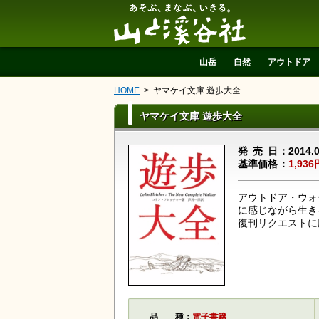
山と溪谷社
山岳
自然
アウトドア
HOME
ヤマケイ文庫 遊歩大全
ヤマケイ文庫 遊歩大全
発売日
2014.
基準価格
1,936
アウトドア・ウォ
に感じながら生き
復刊リクエストに
品種
電子書籍