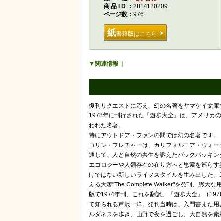
商品ID
2814120209
ページ数
976
紙
書籍版はこちら
関連情報
復刊リクエストに応え、幻の名著をヤマケイ文庫
1978年に刊行された『遊歩大全』は、アメリ
われた名著。
特にアウトドア・ファンの間では幻の名著です。『遊歩大全
コリン・フレチャーは、カリフォルニア・ウォーク
通して、人と自然の共生を訴えたバックパッキン
エコロジーや人類存在の在り方へと思索を巡らす
けではない新しいライフスタイルを生み出した。
える大著"The Complete Walker"を発刊、膨大な用具
版で1974年刊、これを翻訳、『遊歩大全』（1
て知られる芦沢一洋。発刊当時は、入門書また用
ルダネスを歩き、山野で夜を過ごし、大自然を素