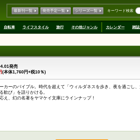
最新刊一覧
発売予定一覧
シリーズ一覧
キーワード検索
自転車
ライフスタイル
旅行
その他ジャンル
カレンダー
雑誌
04.01発売
円
(本体1,760円+税10％)
ーカーのバイブル。時代を超えて「ウィルダネスを歩き、夜を過ごし、
る歓び」を語りかける。
応え、幻の名著をヤマケイ文庫にラインナップ！