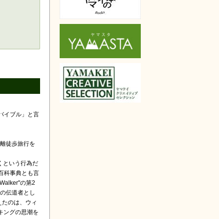
バイブル」と言
距離徒歩旅行を
くという行為だ
百科事典とも言
Walker"の第2
化の伝道者とし
えたのは、ウィ
キングの思潮を