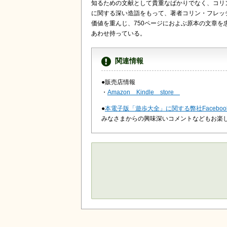
知るための文献として貴重なばかりでなく、コリ
に関する深い造詣をもって、著者コリン・フレッ
価値を重んじ、750ページにおよぶ原本の文章を
あわせ持っている。
関連情報
●販売店情報
・
Amazon Kindle store
●
本電子版「遊歩大全」に関する弊社Facebo
みなさまからの興味深いコメントなどもお楽