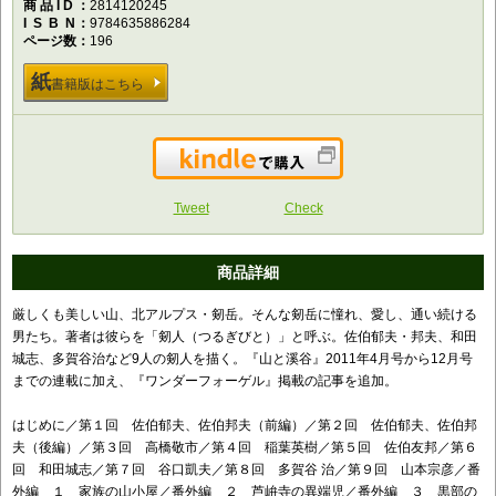
商品ID
2814120245
ISBN
9784635886284
ページ数
196
紙
書籍版はこちら
Kindleで購入
Tweet
Check
商品詳細
厳しくも美しい山、北アルプス・剱岳。そんな剱岳に憧れ、愛し、通い続ける
男たち。著者は彼らを「剱人（つるぎびと）」と呼ぶ。佐伯郁夫・邦夫、和田
城志、多賀谷治など9人の剱人を描く。『山と溪谷』2011年4月号から12月号
までの連載に加え、『ワンダーフォーゲル』掲載の記事を追加。
はじめに／第１回 佐伯郁夫、佐伯邦夫（前編）／第２回 佐伯郁夫、佐伯邦
夫（後編）／第３回 高橋敬市／第４回 稲葉英樹／第５回 佐伯友邦／第６
回 和田城志／第７回 谷口凱夫／第８回 多賀谷 治／第９回 山本宗彦／番
外編 １ 家族の山小屋／番外編 ２ 芦峅寺の異端児／番外編 ３ 黒部の