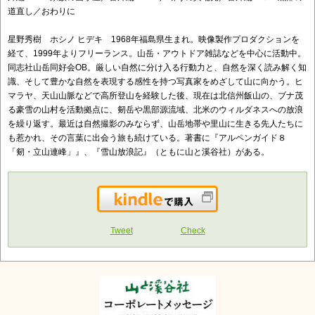
道直し／おわりに
星野秀樹 ホシノ ヒデキ 1968年福島県生まれ。映像製作プロダクションを
経て、1999年よりフリーランス。山岳・アウトドア雑誌などを中心に活動中。
同志社山岳同好会OB。厳しい自然に分け入る行動力と、自然を深く読み解く知
識、そして豊かな自然を表現する感性を持つ写真家をめざして山に向かう。ヒ
マラヤ、天山山脈などで高所登山を経験した後、現在は北信州飯山の、ブナ茂
る豪雪の山村を活動拠点に、剱岳や黒部源流域、北米のウィルダネスへの放浪
を繰り返す。最近は自然撮影のみならず、山岳地帯や里山に生きる先人たちに
も惹かれ、その言葉に出会う旅も続けている。著書に『アルペンガイド８
「剱・立山連峰」』、『雪山放浪記』（ともに山と溪谷社）がある。
Kindleで購入
Tweet
Check