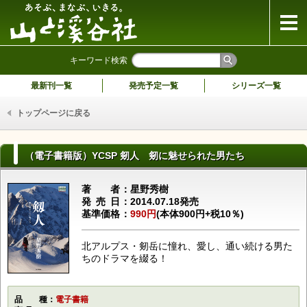
山と溪谷社
キーワード検索
最新刊一覧
発売予定一覧
シリーズ一覧
トップページに戻る
（電子書籍版）YCSP 剱人 剱に魅せられた男たち
著者
星野秀樹
発売日
2014.07.18発売
基準価格
990円
(本体900円+税10％)
北アルプス・剱岳に憧れ、愛し、通い続ける男た
ちのドラマを綴る！
品種
電子書籍