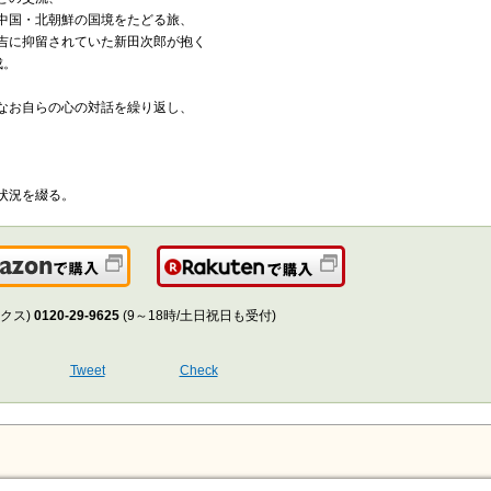
中国・北朝鮮の国境をたどる旅、
吉に抑留されていた新田次郎が抱く
成。
なお自らの心の対話を繰り返し、
、
状況を綴る。
Amazonで購入
楽天で購入
クス)
0120-29-9625
(9～18時/土日祝日も受付)
Tweet
Check