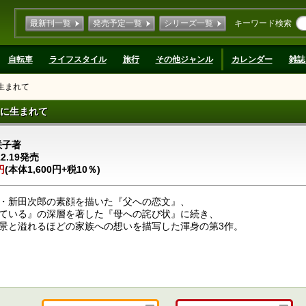
最新刊一覧
発売予定一覧
シリーズ一覧
キーワード検索
自転車
ライフスタイル
旅行
その他ジャンル
カレンダー
雑誌
生まれて
に生まれて
咲子著
12.19発売
円
(本体1,600円+税10％)
・新田次郎の素顔を描いた『父への恋文』、
ている』の深層を著した『母への詫び状』に続き、
景と溢れるほどの家族への想いを描写した渾身の第3作。