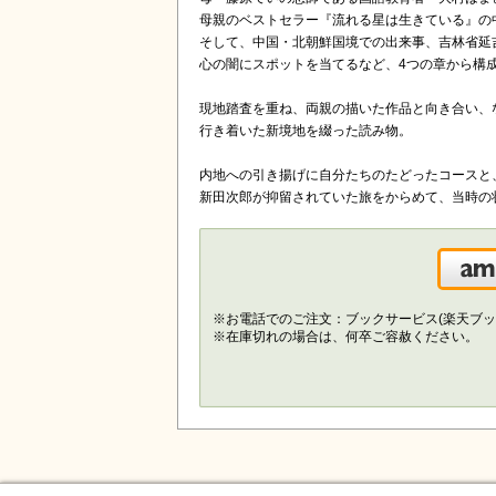
母親のベストセラー『流れる星は生きている』の
そして、中国・北朝鮮国境での出来事、吉林省延
心の闇にスポットを当てるなど、4つの章から構
現地踏査を重ね、両親の描いた作品と向き合い、
行き着いた新境地を綴った読み物。
内地への引き揚げに自分たちのたどったコースと
新田次郎が抑留されていた旅をからめて、当時の
※お電話でのご注文：ブックサービス(楽天ブッ
※在庫切れの場合は、何卒ご容赦ください。