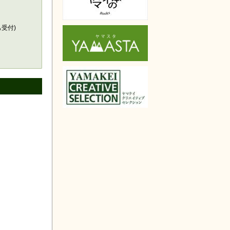
天で購入
も受付)