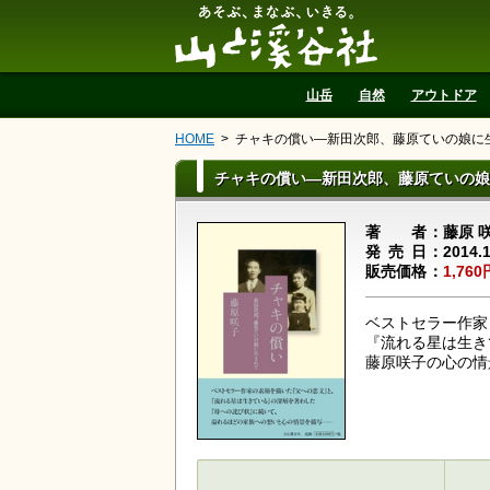
山と溪谷社
山岳
自然
アウトドア
HOME
チャキの償い―新田次郎、藤原ていの娘に
チャキの償い―新田次郎、藤原ていの娘
著者
藤原 
発売日
2014.
販売価格
1,760
ベストセラー作家
『流れる星は生き
藤原咲子の心の情