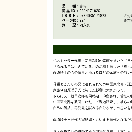
品種
書籍
商品ID
2814171820
ISBN
9784635171823
※お
ページ数
224
※在
判型
四六判
ベストセラー作家・新田次郎の素顔を描いた『父
『流れる星は生きている』の深層を著した『母へ
藤原咲子の心の情景と溢れるほどの家族への想い
母親とふたりの兄に連れられての中国東北部・延
家族や藤原咲子氏に与えた影響は大きかった。
さらに父・新田次郎も同時期、抑留され、苦悩の
中国東北部を数回にわたって現地踏査し、彼らの
自己の解放、再発見を試みる自分さがしの思いを
藤原咲子三部作の完結編ともいえる著作となるだ
母・藤原ていの恩師である国語教育者・大村はま