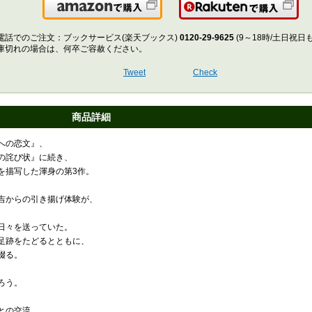
Amazonで購入
楽
電話でのご注文：ブックサービス(楽天ブックス)
0120-29-9625
(9～18時/土日祝日
庫切れの場合は、何卒ご容赦ください。
Tweet
Check
商品詳細
への恋文』、
の詫び状』に続き、
を描写した渾身の第3作。
吉からの引き揚げ体験が、
日々を送っていた。
足跡をたどるとともに、
綴る。
ろう。
との交流、