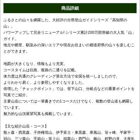
商品詳細
ふるさとの山々を網羅した、大好評の分県登山ガイドシリーズ『高知県の
山』。
パワーアップして完全リニューアル! シリーズ累計200万部突破の大人気「山」
ガイド。
地元や郷里、馴染みの深いエリアや現在お住まいの都道府県の山々を楽しむこ
とができます。
地図が大きくなり、情報もより充実。
コースタイムは往路、復路の二通りを記載。
体力度は共通のグレーディング算出方法で全国を統一しましたので、
よりわかり易く、より参照しやすくなりました。
倍増した「チェックポイント」では、登下山口、分岐点などの重要ポイントを
写真でご紹介。
主要山岳については一筆書きでの1コースだけでなく、複数の登山道も網羅し
ています。
魅力的な山頂展望写真も掲載しています。
【主な紹介山岳・コース】
瓶ヶ森・西黒森、子持権現山、伊予富士・東黒森、寒風山、笹ヶ峰、平家平・
冠山、三ツ森山、手箱山・筒上山、稲叢山・西門山、椿山、程野の滝、大座礼