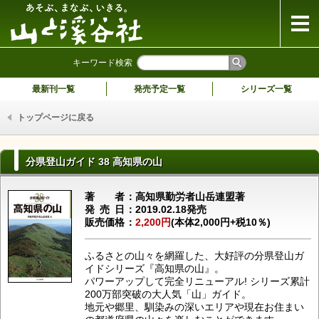
山と溪谷社
キーワード検索
最新刊一覧
発売予定一覧
シリーズ一覧
トップページに戻る
分県登山ガイド 38 高知県の山
著者
高知県勤労者山岳連盟著
発売日
2019.02.18発売
販売価格
2,200円
(本体2,000円+税10％)
ふるさとの山々を網羅した、大好評の分県登山ガ
イドシリーズ『高知県の山』。
パワーアップして完全リニューアル! シリーズ累計
200万部突破の大人気「山」ガイド。
地元や郷里、馴染みの深いエリアや現在お住まい