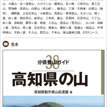
山、大森山・佐々連尾山、カガマシ山・橡尾山、笹ヶ峰・三傍示山、奥工石
山、野地峰・黒岩山、白髪山（本山町）、鎌滝山、三嶺・天狗塚、白髪山（物
部）、綱附森、土佐矢筈山・小桧曽山、高坂山・奥神賀山、大ボシ山、梶ヶ
森、鉢ヶ森、御在所山、妹背山、三本杭、篠山、松尾峠、石見寺山、八丁山、
鈴ヶ森、添蚯蚓、鷹羽ヶ森、南嶺、工石山、国見山（雪光山）、仏ヶ峠・高峰
ノ森、清滝山、雨ヶ森、五在所山、横倉山、蟠蛇ヶ森、猿越山・雑誌山、中津
明神山、天狗ノ森、不入山、西又山、千本山、東山森林公園、計53コース。
見本