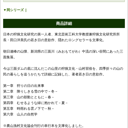
同シリーズ
商品詳細
日本の狩猟文化研究の第一人者、東北芸術工科大学教授兼狩猟文化研究所所
長・田口洋美氏の若き日の意欲作、隠れたロングセラーを文庫化。
朝日連峰の山懐、新潟県の三面川（みおもてがわ）中流の深い谷間にあった三
面集落。
今は三面ダムの底に沈んだこの山里の狩猟文化・山村習俗を、四季折々の山の
民の暮らしを追うかたちで詳細に記録した、著者若き日の意欲作。
第一章 狩りの日の出来事
第二章 降りしきる雪の中で－冬－
第三章 山の鼓動とともに－春－
第四章 むせるような緑に抱かれて－夏－
第五章 時雨れる雲ノ下で－秋－
第六章 山人の自然学
※農山漁村文化協会刊行の単行本を文庫化しました。