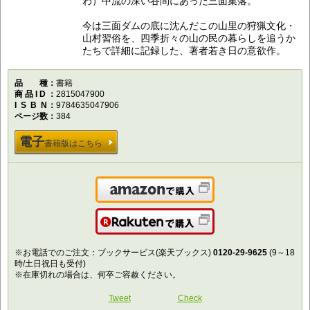
わ）中流の深い谷間にあった三面集落。
今は三面ダムの底に沈んだこの山里の狩猟文化・
山村習俗を、四季折々の山の民の暮らしを追うか
たちで詳細に記録した、著者若き日の意欲作。
品種
書籍
商品ID
2815047900
ISBN
9784635047906
ページ数
384
電子
書籍版はこちら
Amazonで購入
楽天で購入
※お電話でのご注文：ブックサービス(楽天ブックス)
0120-29-9625
(9～18
時/土日祝日も受付)
※在庫切れの場合は、何卒ご容赦ください。
Tweet
Check