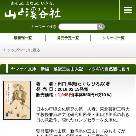
山と溪谷社
キーワード検索
最新刊一覧
発売予定一覧
シリーズ一覧
トップページに戻る
ヤマケイ文庫 新編 越後三面山人記 マタギの自然観に習う
著者
田口 洋美(たぐち ひろみ)著
発売日
2016.02.19発売
販売価格
1,045円
(本体950円+税10％)
日本の狩猟文化研究の第一人者、東北芸術工科大
学教授兼狩猟文化研究所所長・田口洋美氏の若き
日の意欲作、隠れたロングセラーを文庫化。
朝日連峰の山懐、新潟県の三面川（みおもてが