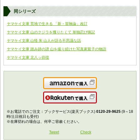
同シリーズ
ヤマケイ文庫 荒地で生きる 「新・冒険論」改訂
ヤマケイ文庫 山のクジラを獲りたくて 単独忍び猟記
ヤマケイ文庫 山怪 朱 山人が語る不思議な話
ヤマケイ文庫 踏み跡の譜 山を撮り続けた写真家親子の物語
ヤマケイ文庫 北八ッ彷徨
Amazonで購入
楽天で購入
※お電話でのご注文：ブックサービス(楽天ブックス)
0120-29-9625
(9～18
時/土日祝日も受付)
※在庫切れの場合は、何卒ご容赦ください。
Tweet
Check