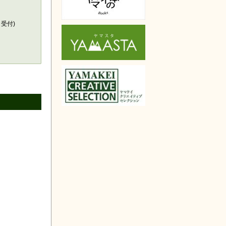
天で購入
も受付)