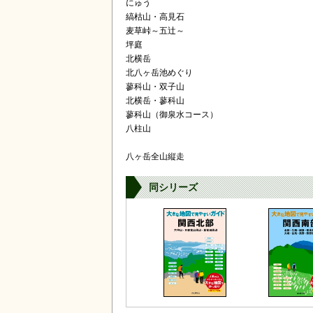
にゅう
縞枯山・高見石
麦草峠～五辻～
坪庭
北横岳
北八ヶ岳池めぐり
蓼科山・双子山
北横岳・蓼科山
蓼科山（御泉水コース）
八柱山
八ヶ岳全山縦走
同シリーズ