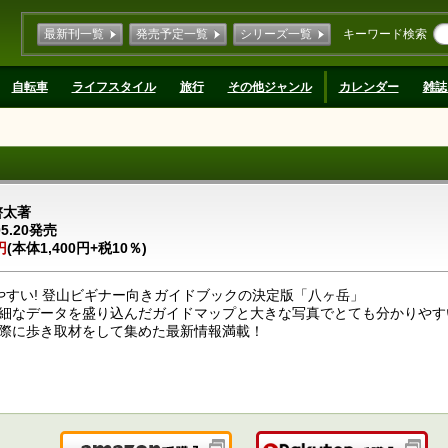
最新刊一覧
発売予定一覧
シリーズ一覧
キーワード検索
自転車
ライフスタイル
旅行
その他ジャンル
カレンダー
雑誌
啓太著
05.20発売
円
(本体1,400円+税10％)
りやすい! 登山ビギナー向きガイドブックの決定版「八ヶ岳」
細なデータを盛り込んだガイドマップと大きな写真でとても分かりやす
際に歩き取材をして集めた最新情報満載！