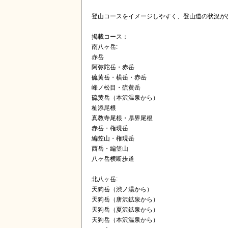
登山コースをイメージしやすく、登山道の状況が
掲載コース：
南八ヶ岳:
赤岳
阿弥陀岳・赤岳
硫黄岳・横岳・赤岳
峰ノ松目・硫黄岳
硫黄岳（本沢温泉から）
杣添尾根
真教寺尾根・県界尾根
赤岳・権現岳
編笠山・権現岳
西岳・編笠山
八ヶ岳横断歩道
北八ヶ岳:
天狗岳（渋ノ湯から）
天狗岳（唐沢鉱泉から）
天狗岳（夏沢鉱泉から）
天狗岳（本沢温泉から）