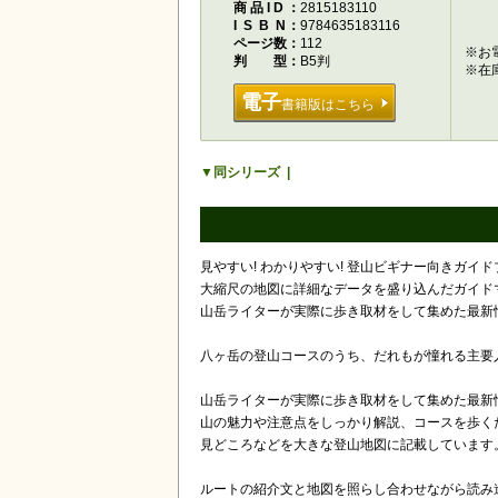
商品ID
2815183110
ISBN
9784635183116
ページ数
112
※お
判型
B5判
※在
電子
書籍版はこちら
同シリーズ
見やすい! わかりやすい! 登山ビギナー向きガイ
大縮尺の地図に詳細なデータを盛り込んだガイド
山岳ライターが実際に歩き取材をして集めた最新
八ヶ岳の登山コースのうち、だれもが憧れる主要
山岳ライターが実際に歩き取材をして集めた最新
山の魅力や注意点をしっかり解説、コースを歩く
見どころなどを大きな登山地図に記載しています
ルートの紹介文と地図を照らし合わせながら読み