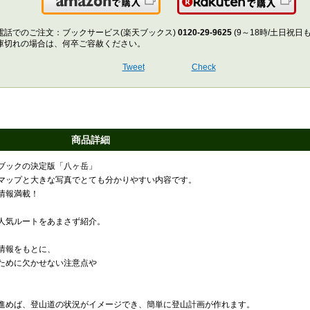
Amazonで購入
楽
電話でのご注文：ブックサービス(楽天ブックス)
0120-29-9625
(9～18時/土日祝日
庫切れの場合は、何卒ご容赦ください。
Tweet
Check
商品詳細
ドブックの決定版「八ヶ岳」
マップと大きな写真でとても分かりやすい内容です。
情報満載！
人気ルートをあまさず紹介。
情報をもとに、
ために欠かせない注意点や
。
進めば、登山道の状況がイメージでき、簡単に登山計画が作れます。