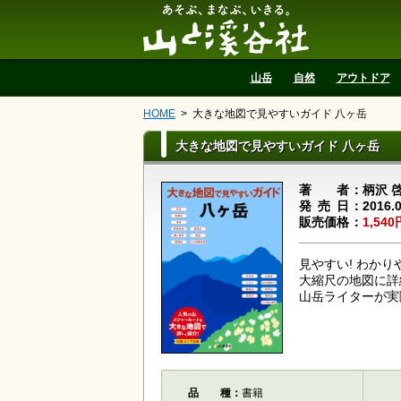
山と溪谷社
山岳
自然
アウトドア
HOME
大きな地図で見やすいガイド 八ヶ岳
大きな地図で見やすいガイド 八ヶ岳
著者
柄沢 
発売日
2016.
販売価格
1,540
見やすい! わか
大縮尺の地図に詳
山岳ライターが実
品種
書籍