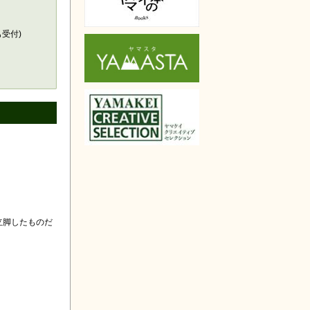
天で購入
も受付)
立脚したものだ