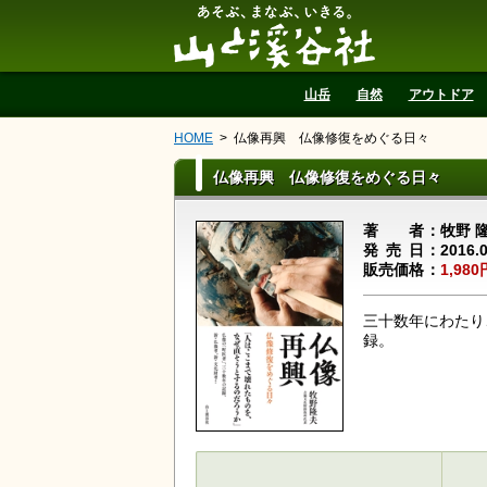
山と溪谷社
山岳
自然
アウトドア
HOME
仏像再興 仏像修復をめぐる日々
仏像再興 仏像修復をめぐる日々
著者
牧野 
発売日
2016.
販売価格
1,980
三十数年にわたり
録。