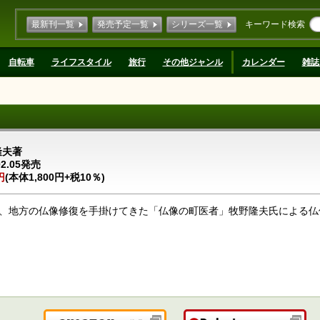
最新刊一覧
発売予定一覧
シリーズ一覧
キーワード検索
自転車
ライフスタイル
旅行
その他ジャンル
カレンダー
雑誌
隆夫著
02.05発売
円
(本体1,800円+税10％)
、地方の仏像修復を手掛けてきた「仏像の町医者」牧野隆夫氏による仏