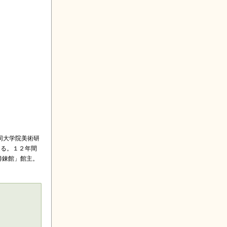
同大学院美術研
ける。１２年間
勝錬館」館主。