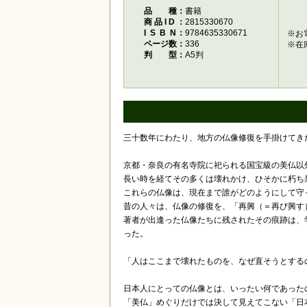
品種
書籍
商品ID
2815330670
ISBN
9784635330671
※お
ページ数
336
※在
判型
A5判
三十数年にわたり、地方の仏像修復を手掛けてき
京都・奈良の有名寺院に祀られる国宝級の美仏以
長い時を経てその多くは壊れかけ、ひそかに朽ち
これらの仏像は、現在まで誰がどのようにして守
昔の人々は、仏像の修復を、「再興（＝再び興す
著者が出逢った仏像たちに残されたその痕跡は、
った。
「人はここまで壊れたものを、なぜ直そうとする
日本人にとっての仏像とは、いったい何であった
「美仏」めぐりだけでは決して見えてこない「日