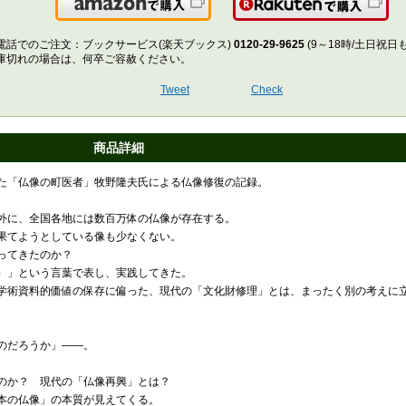
Amazonで購入
楽
電話でのご注文：ブックサービス(楽天ブックス)
0120-29-9625
(9～18時/土日祝日
庫切れの場合は、何卒ご容赦ください。
Tweet
Check
商品詳細
た「仏像の町医者」牧野隆夫氏による仏像修復の記録。
外に、全国各地には数百万体の仏像が存在する。
果てようとしている像も少なくない。
ってきたのか？
）」という言葉で表し、実践してきた。
学術資料的価値の保存に偏った、現代の「文化財修理」とは、まったく別の考えに
のだろうか」――。
のか？ 現代の「仏像再興」とは？
本の仏像」の本質が見えてくる。