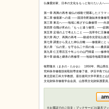
仏像愛好家、日本の文化をもっと知りたい人へ―
第一章 再興の再考 秘仏の移動で開幕したドラマ
第二章 修復家への道 ――国清寺釈迦如来坐像修
第三章 東北へ――地域に根ざす仏像修理 ――向
第四章 住職が求めた「もっと違う修理」――皎
第五章 足場の上で考えたこと ――浅草寺仁王像
第六章 再び、再興の再考 ――願成寺光背化仏復
第七章 調査から見えた神仏分離 ――修復家にと
第八章 「仏の里」を守る仏二十四の魂 ――桑原
第九章 仁王尊百五十年ぶりの山門帰還 ――修禅
第十章 鎮魂と継承の再修理 ――地福寺地蔵菩薩
牧野隆夫（まきの・たかお） 1950年、岡山
究科保存修復技術彫刻専攻修了後、伊豆半島で仏
東北芸術工科大学教授。退任後同大学卒業生と山
文化財保存修復学会会員、山形県文化財保護委員
※お電話でのご注文：ブックサービス(楽天ブッ