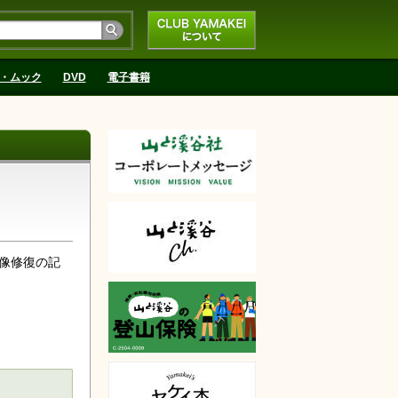
CLUB YAMAKEIにつ
いて
・ムック
DVD
電子書籍
像修復の記