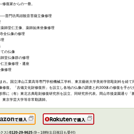
―修復家からの一冊。
 ――普門坊馬頭観音菩薩立像修理
理
居薬師堂仁王像、薬師如来坐像修理
圓寺全仏像の修理
修理
元
っての仏像
薬師堂仏像群の修理
寺仁王像修理・遷座
坐像修理
県生まれ。国立津山工業高等専門学校機械工学科、東京藝術大学美術学部彫刻科を経て
像修復。「吉備文化財修復所」を設立し各地の仏像の調査と約300体の修復を手が
形県に（有）東北古典彫刻修復研究所を設立、同研究所代表。岡山市後楽園通り「
、東京学芸大学等非常勤講師。
Amazonで購入
楽天で購入
クス)
0120-29-9625
(9～18時/土日祝日も受付)