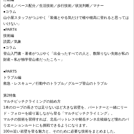
心構え／ペース配分／生活技術／歩行技術／状況判断／マナー
●コラム
山小屋スタッフがつぶやく「装備とやる気だけで槍や穂高に登れると思っては
いけない」
●PART4
技術編
読図／気象
●コラム
登山入門書・著者がつぶやく「出会ったすべての人と、数限りない失敗が私の
財産～私が独学登山者だったころ～」
●PART5
トラブル編
救急・レスキュー／行動中のトラブル／グループ登山のトラブル
第2特集
マルチピッチクライミングの始め方
1本のロープの長さでは足りないほど大きな岩壁を、パートナーと一緒にリー
ド・フォローを繰り返しながら登る「マルチピッチクライミング」。
マルチの技術を習得すれば、北岳バットレスや剱岳チンネ左稜線など憧れのバ
リエーションルートにも挑戦できるようになります。
100ｍ近い岩壁を登る魅力と、そのために必要な技術をまとめました。