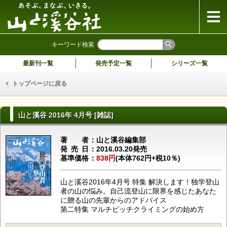
山と溪谷社
キーワード検索
最新刊一覧
発売予定一覧
シリーズ一覧
トップページに戻る
山と溪谷 2016年 4月号 [雑誌]
著者
山と溪谷編集部
発売日
2016.03.20発売
基準価格
838円
(本体762円+税10％)
山と溪谷2016年4月号 特集 解決します！独学登山
者の山の悩み。自己流登山に限界を感じたあなた
に贈る山の先輩からのアドバイス
第二特集 マルチピッチクライミングの始め方