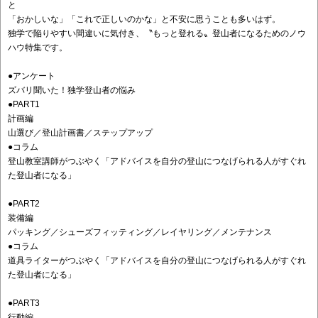
と
「おかしいな」「これで正しいのかな」と不安に思うことも多いはず。
独学で陥りやすい間違いに気付き、〝もっと登れる〟登山者になるためのノウ
ハウ特集です。
●アンケート
ズバリ聞いた！独学登山者の悩み
●PART1
計画編
山選び／登山計画書／ステップアップ
●コラム
登山教室講師がつぶやく「アドバイスを自分の登山につなげられる人がすぐれ
た登山者になる」
●PART2
装備編
パッキング／シューズフィッティング／レイヤリング／メンテナンス
●コラム
道具ライターがつぶやく「アドバイスを自分の登山につなげられる人がすぐれ
た登山者になる」
●PART3
行動編