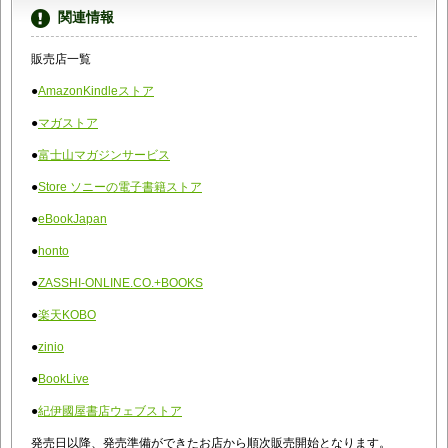
関連情報
販売店一覧
●
AmazonKindleストア
●
マガストア
●
富士山マガジンサービス
●
Store ソニーの電子書籍ストア
●
eBookJapan
●
honto
●
ZASSHI-ONLINE.CO.+BOOKS
●
楽天KOBO
●
zinio
●
BookLive
●
紀伊國屋書店ウェブストア
発売日以降、発売準備ができたお店から順次販売開始となります。