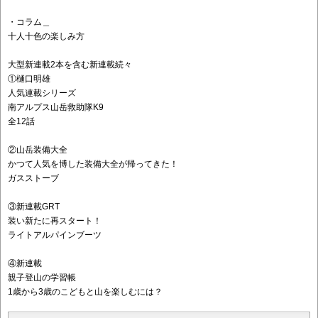
・コラム＿
十人十色の楽しみ方
大型新連載2本を含む新連載続々
①樋口明雄
人気連載シリーズ
南アルプス山岳救助隊K9
全12話
②山岳装備大全
かつて人気を博した装備大全が帰ってきた！
ガスストーブ
③新連載GRT
装い新たに再スタート！
ライトアルパインブーツ
④新連載
親子登山の学習帳
1歳から3歳のこどもと山を楽しむには？