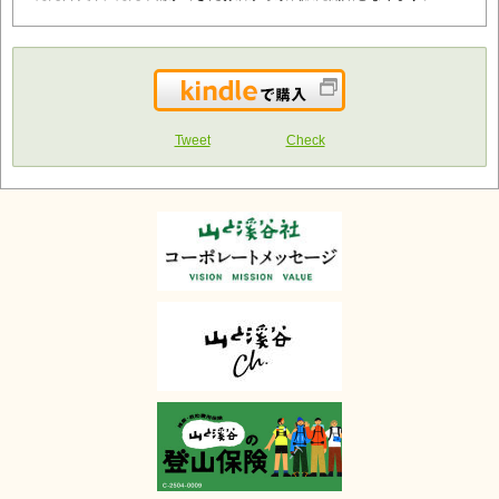
Kindleで購入
Tweet
Check