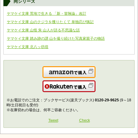
同シリーズ
ヤマケイ文庫 荒地で生きる 「新・冒険論」改訂
ヤマケイ文庫 山のクジラを獲りたくて 単独忍び猟記
ヤマケイ文庫 山怪 朱 山人が語る不思議な話
ヤマケイ文庫 踏み跡の譜 山を撮り続けた写真家親子の物語
ヤマケイ文庫 北八ッ彷徨
Amazonで購入
楽天で購入
※お電話でのご注文：ブックサービス(楽天ブックス)
0120-29-9625
(9～18
時/土日祝日も受付)
※在庫切れの場合は、何卒ご容赦ください。
Tweet
Check