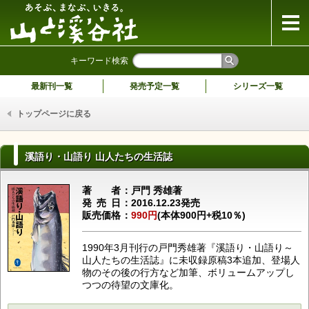
山と溪谷社
キーワード検索
最新刊一覧
発売予定一覧
シリーズ一覧
トップページに戻る
溪語り・山語り 山人たちの生活誌
著者
戸門 秀雄著
発売日
2016.12.23発売
販売価格
990円
(本体900円+税10％)
1990年3月刊行の戸門秀雄著『溪語り・山語り～
山人たちの生活誌』に未収録原稿3本追加、登場人
物のその後の行方など加筆、ボリュームアップし
つつの待望の文庫化。