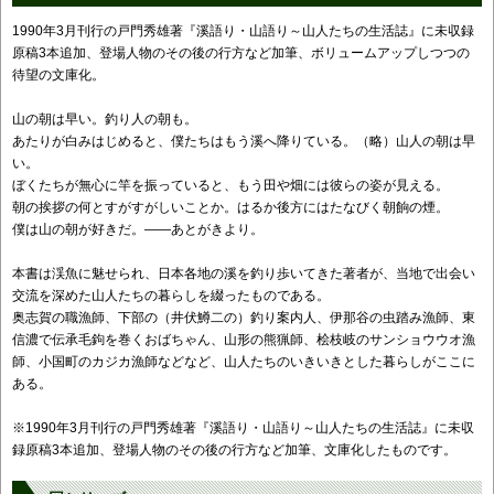
1990年3月刊行の戸門秀雄著『溪語り・山語り～山人たちの生活誌』に未収録
原稿3本追加、登場人物のその後の行方など加筆、ボリュームアップしつつの
待望の文庫化。
山の朝は早い。釣り人の朝も。
あたりが白みはじめると、僕たちはもう溪へ降りている。（略）山人の朝は早
い。
ぼくたちが無心に竿を振っていると、もう田や畑には彼らの姿が見える。
朝の挨拶の何とすがすがしいことか。はるか後方にはたなびく朝餉の煙。
僕は山の朝が好きだ。――あとがきより。
本書は渓魚に魅せられ、日本各地の溪を釣り歩いてきた著者が、当地で出会い
交流を深めた山人たちの暮らしを綴ったものである。
奥志賀の職漁師、下部の（井伏鱒二の）釣り案内人、伊那谷の虫踏み漁師、東
信濃で伝承毛鉤を巻くおばちゃん、山形の熊猟師、桧枝岐のサンショウウオ漁
師、小国町のカジカ漁師などなど、山人たちのいきいきとした暮らしがここに
ある。
※1990年3月刊行の戸門秀雄著『溪語り・山語り～山人たちの生活誌』に未収
録原稿3本追加、登場人物のその後の行方など加筆、文庫化したものです。