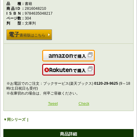
品種
書籍
商品ID
2816048210
ISBN
9784635048217
ページ数
304
判型
文庫判
電子
書籍版はこちら
Amazonで購入
楽天で購入
※お電話でのご注文：ブックサービス(楽天ブックス)
0120-29-9625
(9～18
時/土日祝日も受付)
※在庫切れの場合は、何卒ご容赦ください。
Tweet
Check
同シリーズ
商品詳細