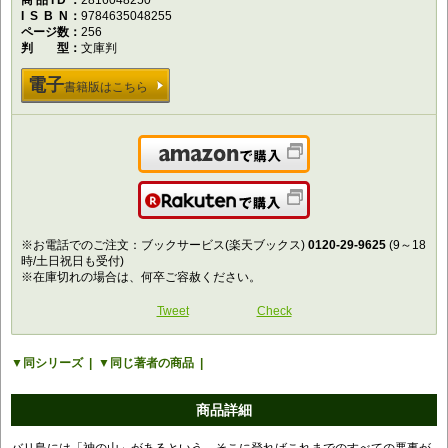
商品ID
2816048250
ISBN
9784635048255
ページ数
256
判型
文庫判
電子
書籍版はこちら
Amazonで購入
楽天で購入
※お電話でのご注文：ブックサービス(楽天ブックス)
0120-29-9625
(9～18
時/土日祝日も受付)
※在庫切れの場合は、何卒ご容赦ください。
Tweet
Check
同シリーズ
同じ著者の商品
商品詳細