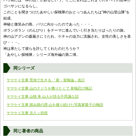
バリ島には「神の山」があるという。そこに登ればこれまでのすべての悪事が
ゴハサンになるらし。
このことを聞きつけたあやしい探検隊のおとっつあんたちは”神の山登山隊”を
結成、
神秘と微笑みの島、バリに向かったのであった・・・。
ポランポラン（のんびり）をテーマに進んでいく行き当たりばったりの旅。
神の山アグンの森厳さにうたれ、ケチャの迫力に洗脳され、女性の美しさを喜
び・・・。
神は果たして彼らを許してくれたのだろうか？
「あやしい探検隊」シリーズ海外編の第二弾。
同シリーズ
ヤマケイ文庫 荒地で生きる 「新・冒険論」改訂
ヤマケイ文庫 山のクジラを獲りたくて 単独忍び猟記
ヤマケイ文庫 山怪 朱 山人が語る不思議な話
ヤマケイ文庫 踏み跡の譜 山を撮り続けた写真家親子の物語
ヤマケイ文庫 北八ッ彷徨
同じ著者の商品