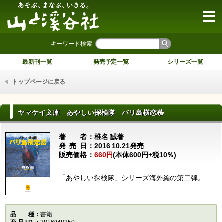
山と溪谷社
キーワード検索
最新刊一覧
発売予定一覧
シリーズ一覧
トップページに戻る
ヤマケイ文庫 あやしい探検隊 バリ島横恋慕
著者
椎名 誠著
発売日
2016.10.21発売
販売価格
660円
(本体600円+税10％)
「あやしい探検隊」シリーズ海外編の第二弾。
品種
書籍