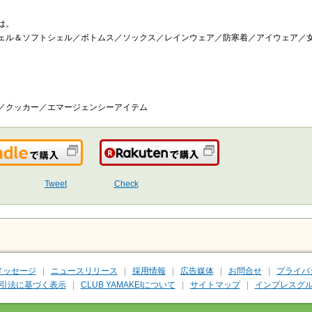
は。
ェル＆ソフトシェル／ボトムス／ソックス／レインウェア／防寒着／アイウェア／
／クッカー／エマージェンシーアイテム
Kindleで購入
楽天で購入
Tweet
Check
メッセージ
ニュースリリース
採用情報
広告媒体
お問合せ
プライバ
引法に基づく表示
CLUB YAMAKEIについて
サイトマップ
インプレスグル