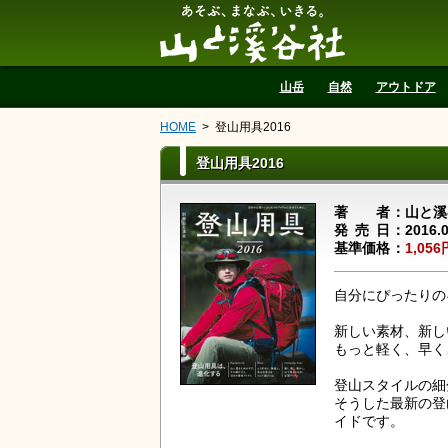
山と溪谷社
山岳
自然
アウトドア
HOME
登山用具2016
登山用具2016
著者
山と溪
発売日
2016.
基準価格
1,056
自分にぴったりの
新しい素材、新し
もっと軽く、早く
登山スタイルの細
そうした最新の登
イドです。