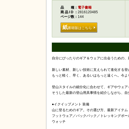
品種
電子書籍
商品ID
2816120485
ページ数
144
紙
書籍版はこちら
自分にぴったりのギア＆ウェアに出会うための、
新しい素材、新しい技術に支えられて進化する登
もっと軽く、早く、あるいはもっと遠くへ。今よ
登山スタイルの細分化に合わせて、ギアやウェア
そうした最新の登山用具事情を紹介しながら、自
●イクイップメント 装備
山に登るためのギア。その選び方、最新アイテム
フットウェア／バックパック／トレッキングポー
ウォッチ