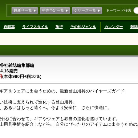
最新刊一覧
発売予定一覧
シリーズ一覧
キーワード検索
自転車
ライフスタイル
旅行
その他ジャンル
カレンダー
雑誌
谷社雑誌編集部編
04.16発売
円
(本体960円+税10％)
ギア＆ウェアに出会うための、最新登山用具のバイヤーズガイド
い技術に支えられて進化する登山用具。
、あるいはもっと遠くへ。今より安全に、さらに快適に。
分化に合わせて、ギアやウェアも独自の進化を遂げています。
山用具事情を紹介しながら、自分にぴったりのアイテムに出会うための