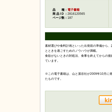
品種
電子書籍
商品ID
2816120565
ページ数
187
素材選びや食料計画といった出発前の準備から、
とときを過ごすためのノウハウが満載。
食欲がないときの対処法、食事を終えてからの後
ています。
※この電子書籍は、山と溪谷社が2009年10月
たものです。