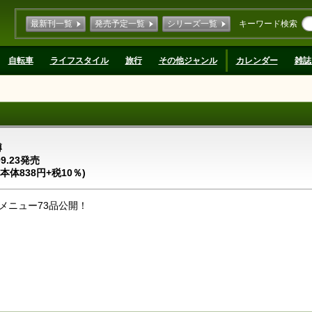
最新刊一覧
発売予定一覧
シリーズ一覧
キーワード検索
自転車
ライフスタイル
旅行
その他ジャンル
カレンダー
雑誌
博
09.23発売
(本体838円+税10％)
メニュー73品公開！