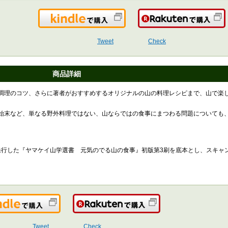
Kindleで購入
Tweet
Check
商品詳細
調理のコツ、さらに著者がおすすめするオリジナルの山の料理レシピまで、山で楽
始末など、単なる野外料理ではない、山ならではの食事にまつわる問題についても
に発行した『ヤマケイ山学選書 元気のでる山の食事』初版第3刷を底本とし、スキャ
Kindleで購入
楽天で購入
Tweet
Check