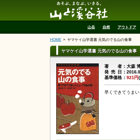
山と溪谷社
山岳
自然
アウトドア
HOME
ヤマケイ山学選書 元気のでる山の食事
ヤマケイ山学選書 元気のでる山の食事
著者
大森 
発売日
2016.
基準価格
921円
早くできてうまい