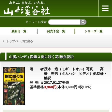
山と溪谷社
キーワード検索
最新刊一覧
発売予定一覧
シリーズ一覧
トップページに戻る
山溪ハンディ図鑑 3 樹に咲く花 離弁花①
著者
茂木 透（モギ トオル）写真 高
橋 秀男（タカハシ ヒデオ）他監修・
解説
発売日
2017.01.27発売
基準価格
3,960円
(本体3,600円+税10％)