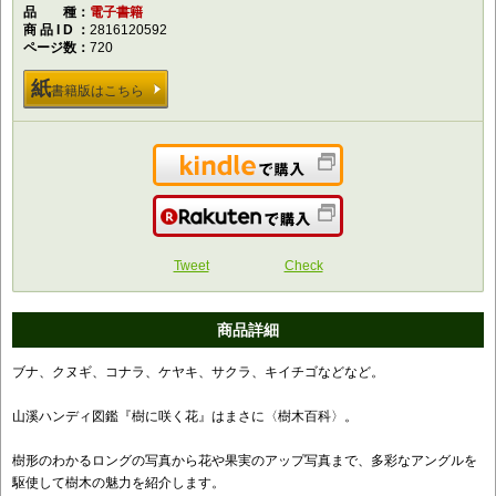
品種
電子書籍
商品ID
2816120592
ページ数
720
紙
書籍版はこちら
Kindleで購入
楽天で購入
Tweet
Check
商品詳細
ブナ、クヌギ、コナラ、ケヤキ、サクラ、キイチゴなどなど。
山溪ハンディ図鑑『樹に咲く花』はまさに〈樹木百科〉。
樹形のわかるロングの写真から花や果実のアップ写真まで、多彩なアングルを
駆使して樹木の魅力を紹介します。