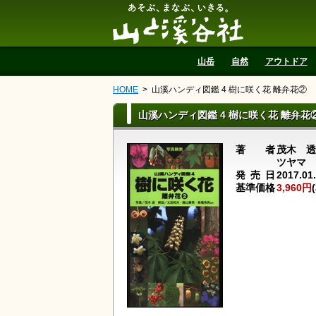
山と溪谷社
山岳
自然
アウトドア
HOME
山溪ハンディ図鑑 4 樹に咲く花 離弁花②
山溪ハンディ図鑑 4 樹に咲く花 離弁花
著者
茂木 
ツヤマ 
発売日
2017.0
基準価格
3,960円