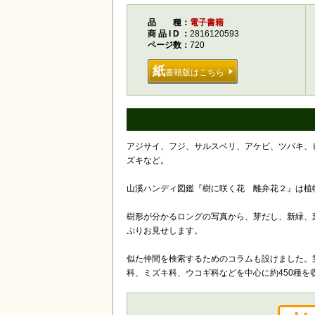
品種
電子書籍
商品ID
2816120593
ページ数
720
紙
書籍版はこちら
アジサイ、フジ、サルスベリ、アケビ、ツバキ、
ズキなど。
山溪ハンディ図鑑『樹に咲く花 離弁花２』は植
樹形が分かるロングの写真から、芽だし、新緑、
ぷりお見せします。
似た仲間を検索するためのコラムも設けました。
科、ミズキ科、ウコギ科などを中心に約450種を