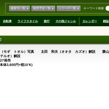
最新刊一覧
発売予定一覧
シリーズ一覧
キーワード検索
自転車
ライフスタイル
旅行
その他ジャンル
カレンダー
雑誌
②
透（モギ トオル）写真 太田 和夫（オオタ カズオ）解説 勝山
テルオ）解説
1.27発売
(本体3,600円+税10％)