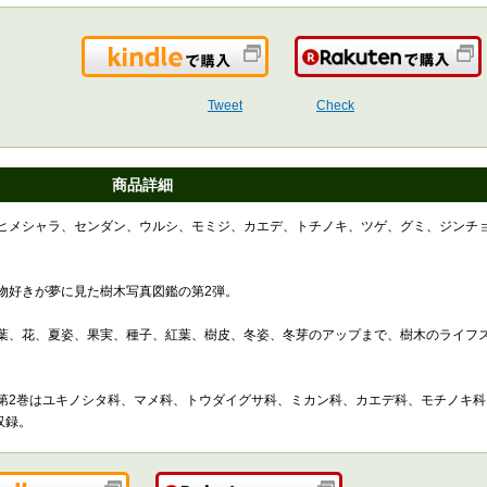
Kindleで購入
Tweet
Check
商品詳細
ヒメシャラ、センダン、ウルシ、モミジ、カエデ、トチノキ、ツゲ、グミ、ジンチ
物好きが夢に見た樹木写真図鑑の第2弾。
葉、花、夏姿、果実、種子、紅葉、樹皮、冬姿、冬芽のアップまで、樹木のライフ
第2巻はユキノシタ科、マメ科、トウダイグサ科、ミカン科、カエデ科、モチノキ科
収録。