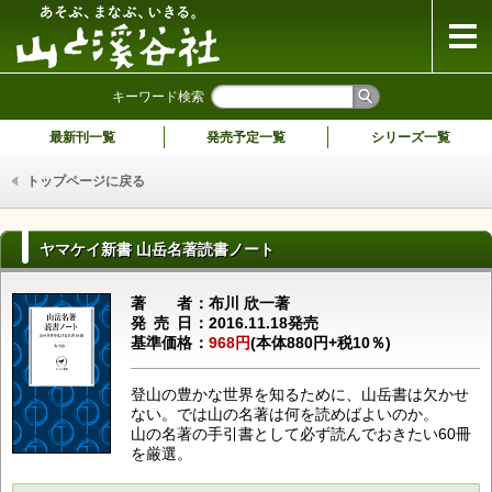
山と溪谷社
キーワード検索
最新刊一覧
発売予定一覧
シリーズ一覧
トップページに戻る
ヤマケイ新書 山岳名著読書ノート
著者
布川 欣一著
発売日
2016.11.18発売
基準価格
968円
(本体880円+税10％)
登山の豊かな世界を知るために、山岳書は欠かせ
ない。では山の名著は何を読めばよいのか。
山の名著の手引書として必ず読んでおきたい60冊
を厳選。