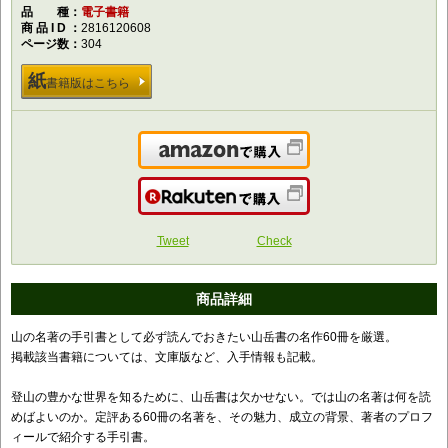
品種
電子書籍
商品ID
2816120608
ページ数
304
紙
書籍版はこちら
Amazonで購入
楽天で購入
Tweet
Check
商品詳細
山の名著の手引書として必ず読んでおきたい山岳書の名作60冊を厳選。
掲載該当書籍については、文庫版など、入手情報も記載。
登山の豊かな世界を知るために、山岳書は欠かせない。では山の名著は何を読
めばよいのか。定評ある60冊の名著を、その魅力、成立の背景、著者のプロフ
ィールで紹介する手引書。