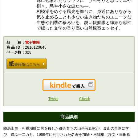
縁に包まれたウラヤマに、ひっそりと息づく草や
樹々、鳥や小さな虫たち―。
相模湖をめぐる風光を舞台に、身近にありながら
気を止めることも少ない生き物たちのユニークな
生態や四季の移ろいを、鋭い観察眼と繊細な感性
で綴った文学の香り高い自然観察エッセイ。
品種
電子書籍
商品ID
2816120645
ページ数
328
紙
書籍版はこちら
Kindleで購入
Tweet
Check
商品詳細
陣馬山麓・相模湖畔に居を移した都会育ちの山岳写真家が、裏山の自然に学
び、遊ぶ十二カ月。1989年に刊行された名著を加筆・再編集（序文・串田孫