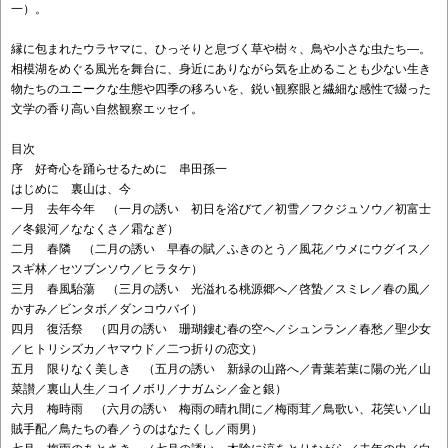
一）。
縁に包まれたウラヤマに、ひっそりと息づく草や樹々、鳥や小さな虫たち―。
相模湖をめぐる風光を舞台に、身近にありながら気を止めることも少ない生き
物たちのユニークな生態や四季の移ろいを、鋭い観察眼と繊細な感性で綴った
文学の香り高い自然観察エッセイ。
目次
序 好奇心を踊らせるために 串田孫一
はじめに 裏山は、今
一月 去年今年 （一月の誘い 初日を浴びて／初雪／フクジュソウ／初富士
／冬銀河／ななくさ／霜なぎ）
二月 春隣 （二月の誘い 早春の賦／ふきのとう／風花／ウメにウグイス／
スギ林／セツブンソウ／ヒラタケ）
三月 春風駘蕩 （三月の誘い 光溢れる桃源郷へ／啓蟄／スミレ／春の風／
かすみ／ビンタボ／ダンコウバイ）
四月 復活祭 （四月の誘い 珊瑚鏤む春の空へ／シュンラン／春愁／聖少女
／ヒトリシズカ／ヤマウド／二つ折りの恋文）
五月 限りなく美しき （五月の誘い 新緑の山路へ／青葉若葉に陽の光／山
菜讃／裏山人生／コイノボリ／ナガムシ／金と銀）
六月 梅時雨 （六月の誘い 梅雨の晴れ間に／梅雨茸／鳥歌い、花笑い／山
賊手配／鳥たちの春／うのはなたくし／雨男）