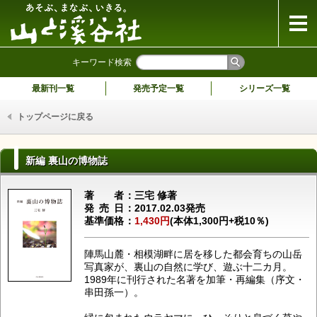
山と溪谷社
キーワード検索
最新刊一覧
発売予定一覧
シリーズ一覧
トップページに戻る
新編 裏山の博物誌
著者
三宅 修著
発売日
2017.02.03発売
基準価格
1,430円
(本体1,300円+税10％)
陣馬山麓・相模湖畔に居を移した都会育ちの山岳
写真家が、裏山の自然に学び、遊ぶ十二カ月。
1989年に刊行された名著を加筆・再編集（序文・
串田孫一）。