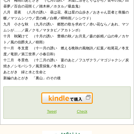
七月 梅雨のあとさき （七月の誘い 木陰に涼をとりながら／去年の虫／白
昼夢／百合の花咲く／雑木林／ホタル／吸血鬼）
八月 星夜 （八月の誘い 昼は花、夜は星の山歩き／おきゃん芸者と喪服の
蝶／マツムシソウ／雲の峰／白樺／蟬時雨／シシウド）
九月 小さな秋 （九月の誘い 郷愁の歌を求めて／赤い花なら／あれ、マツ
ムシが……／露／クモ／マタタビ／アカトンボ）
十月 秋闌けて （十月の誘い 豊穣の秋／お月見／森の妖精／山の幸／カヤ
ト／風の伯爵夫人／樹雨）
十一月 冬支度 （十一月の誘い 燃える晩秋の風物詩／紅葉／枯尾花／冬支
度／竜胆／第三世界／小春日和）
十二月 冬景色 （十二月の誘い 宴のあと／フユザクラ／マゴジャクシ／炭
焼き／シモバシラ／風景採集／冬木立）
あとがき 緑と水と生命と
新編のあとがき 「裏山」のその後
Kindleで購入
Tweet
Check