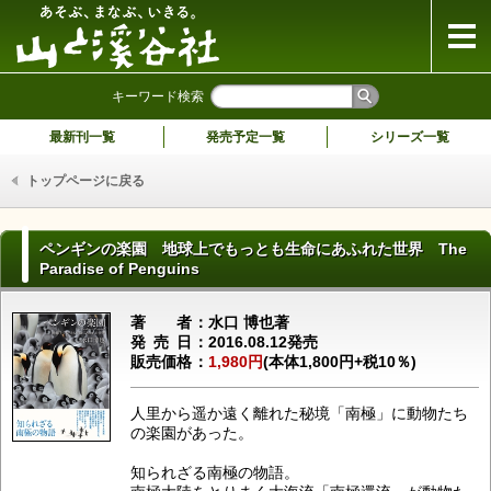
山と溪谷社
キーワード検索
最新刊一覧
発売予定一覧
シリーズ一覧
トップページに戻る
ペンギンの楽園 地球上でもっとも生命にあふれた世界 The
Paradise of Penguins
著者
水口 博也著
発売日
2016.08.12発売
販売価格
1,980円
(本体1,800円+税10％)
人里から遥か遠く離れた秘境「南極」に動物たち
の楽園があった。
知られざる南極の物語。