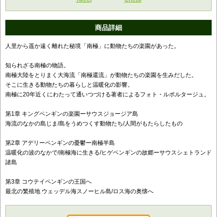
商品詳細
人里から遥か遠く離れた秘境「南極」に動物たちの楽園があった。
知られざる南極の物語。
南極大陸をとりまく大海流「南極還流」が動物たちの楽園を生みだした。
そこに生きる動物たちの暮らしと温暖化の影響。
南極に20年近くにわたって通いつづける著者によるフォト・ルポルタージュ。
第1章 キングペンギンの楽園ーサウスジョージア島
海流のなかの島じま/島をうめつくす動物たち/人間がもたらしたもの
第2章 アデリーペンギンの憂鬱ー南極半島
温暖化の波のなかで/南極海に生きる/ヒゲペンギンの故郷ーサウスシェトランド
諸島
第3章 コウテイペンギンの王国へ
最北の繁殖地 ウェッデル海スノーヒル島/ロス海の奥懐へ