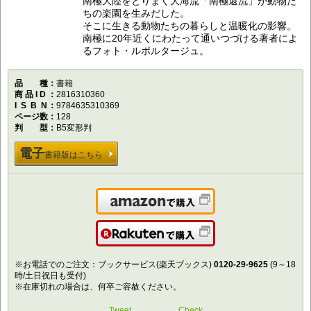
南極大陸をとりまく大海流「南極還流」が動物た
ちの楽園を生みだした。
そこに生きる動物たちの暮らしと温暖化の影響。
南極に20年近くにわたって通いつづける著者によ
るフォト・ルポルタージュ。
品種
書籍
商品ID
2816310360
ISBN
9784635310369
ページ数
128
判型
B5変形判
電子
書籍版はこちら
Amazonで購入
楽天で購入
※お電話でのご注文：ブックサービス(楽天ブックス)
0120-29-9625
(9～18
時/土日祝日も受付)
※在庫切れの場合は、何卒ご容赦ください。
Tweet
Check