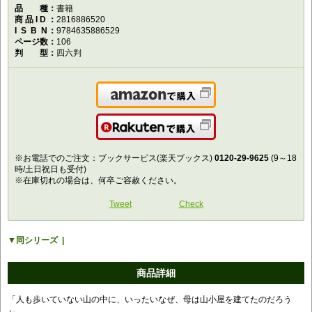
品種
書籍
商品ID
2816886520
ISBN
9784635886529
ページ数
106
判型
四六判
Amazonで購入
楽天で購入
※お電話でのご注文：ブックサービス(楽天ブックス)
0120-29-9625
(9～18
時/土日祝日も受付)
※在庫切れの場合は、何卒ご容赦ください。
Tweet
Check
同シリーズ
商品詳細
「人も歩いていない山の中に、いったいなぜ、母は山小屋を建てたのだろう