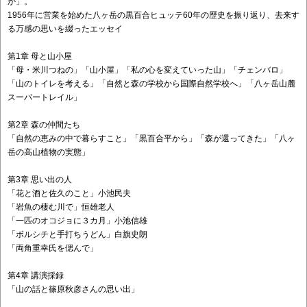
か」。
1956年に営業を始めた八ヶ岳の黒百合ヒュッテ60年の歴史を振り返り、去来す
る万感の思いを綴ったエッセイ
第1章 母と山小屋
「母・米川つねの」「山小屋」「私の心を変えていった山」「チェンバロ」
「山のトイレを考える」「自然と森の学校から国際自然学校へ」「八ヶ岳山麓
スーパートレイル」
第2章 森の仲間たち
「自然の恵みの中で暮らすこと」「黒百合平から」「森が還ってきた」「八ヶ
岳の高山植物の実態」
第3章 思い出の人
「花と酒と佐久のこと」小池民夫
「岩魚の棲む川で」恒雄老人
「一匹のオコジョに３カ月」小池信雄
「ボルシチと手打ちうどん」白旗史朗
「両角重幸氏を偲んで」
第4章 講演採録
「山の話と篠原秋彦さんの思い出」