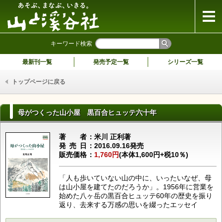
山と溪谷社
キーワード検索
最新刊一覧
発売予定一覧
シリーズ一覧
トップページに戻る
母がつくった山小屋 黒百合ヒュッテ六十年
著者
米川 正利著
発売日
2016.09.16発売
販売価格
1,760円
(本体1,600円+税10％)
「人も歩いていない山の中に、いったいなぜ、母
は山小屋を建てたのだろうか」。1956年に営業を
始めた八ヶ岳の黒百合ヒュッテ60年の歴史を振り
返り、去来する万感の思いを綴ったエッセイ