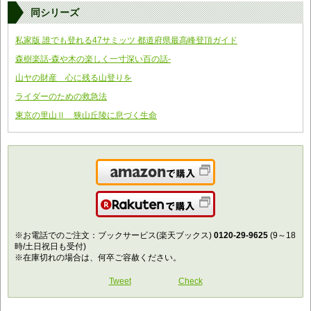
同シリーズ
私家版 誰でも登れる47サミッツ 都道府県最高峰登頂ガイド
森樹楽話-森や木の楽しく一寸深い百の話-
山ヤの財産 心に残る山登りを
ライダーのための救急法
東京の里山Ⅱ 狭山丘陵に息づく生命
Amazonで購入
楽天で購入
※お電話でのご注文：ブックサービス(楽天ブックス)
0120-29-9625
(9～18
時/土日祝日も受付)
※在庫切れの場合は、何卒ご容赦ください。
Tweet
Check