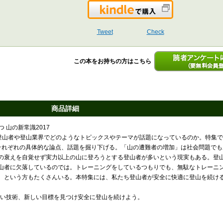
Kindleで購入
Tweet
Check
この本をお持ちの方はこちら
読者アンケートに答える
録）
商品詳細
 山の新常識2017
いま登山者や登山業界でどのようなトピックスやテーマが話題になっているのか。特集
それぞれの具体的な論点、話題を掘り下げる。「山の遭難者の増加」は社会問題でも
の衰えを自覚せず実力以上の山に登ろうとする登山者が多いという現実もある。登
山者に欠落しているのでは。トレーニングをしているつもりでも、無駄なトレーニ
、という方もたくさんいる。本特集には、私たち登山者が安全に快適に登山を続け
しい技術、新しい目標を見つけ安全に登山を続けよう。