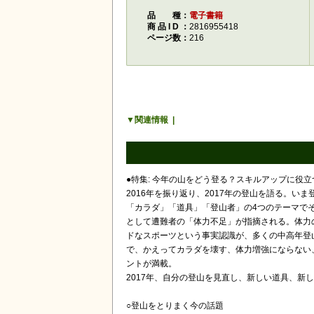
品種
電子書籍
商品ID
2816955418
ページ数
216
関連情報
●特集: 今年の山をどう登る？スキルアップに役立つ
2016年を振り返り、2017年の登山を語る。
「カラダ」「道具」「登山者」の4つのテーマで
として遭難者の「体力不足」が指摘される。体力
ドなスポーツという事実認識が、多くの中高年登
で、かえってカラダを壊す、体力増強にならない
ントが満載。
2017年、自分の登山を見直し、新しい道具、新
○登山をとりまく今の話題