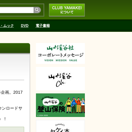
CLUB YAMAKEIにつ
いて
・ムック
DVD
電子書籍
企画。2017
ウンロードサ
）！