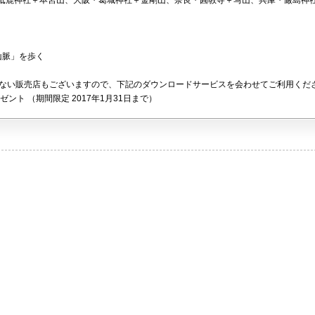
砥鹿神社＋本宮山、大阪・葛城神社＋金剛山、奈良・圓教寺＋写山、兵庫・厳島神
山脈」を歩く
録できない販売店もございますので、下記のダウンロードサービスを会わせてご利用く
ント （期間限定 2017年1月31日まで）