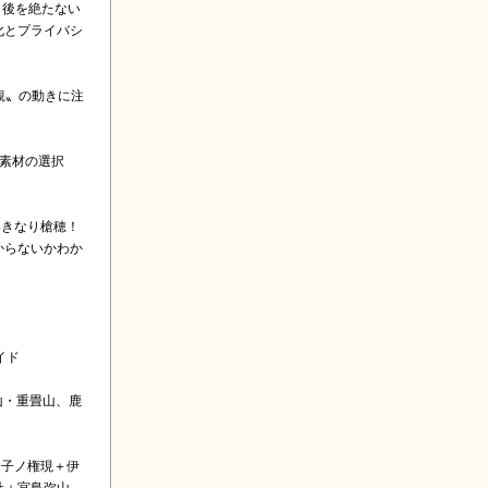
、後を絶たない
化とプライバシ
観〟の動きに注
て素材の選択
いきなり槍穂！
からないかわか
イド
山・重畳山、鹿
・子ノ権現＋伊