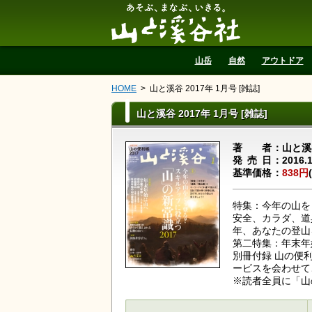
山と溪谷社
山岳
自然
アウトドア
HOME
山と溪谷 2017年 1月号 [雑誌]
山と溪谷 2017年 1月号 [雑誌]
著者
山と溪
発売日
2016.
基準価格
838円
特集：今年の山を
安全、カラダ、道
年、あなたの登山
第二特集：年末年
別冊付録 山の便
ービスを会わせ
※読者全員に「山の