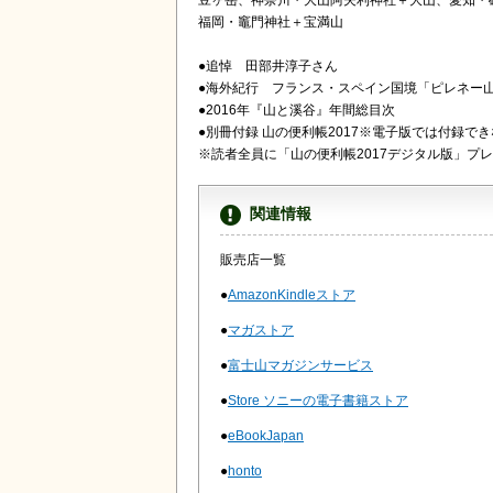
豆ヶ岳、神奈川・大山阿夫利神社＋大山、愛知・
福岡・竈門神社＋宝満山
●追悼 田部井淳子さん
●海外紀行 フランス・スペイン国境「ピレネー
●2016年『山と溪谷』年間総目次
●別冊付録 山の便利帳2017※電子版では付
※読者全員に「山の便利帳2017デジタル版」プレゼ
関連情報
販売店一覧
●
AmazonKindleストア
●
マガストア
●
富士山マガジンサービス
●
Store ソニーの電子書籍ストア
●
eBookJapan
●
honto