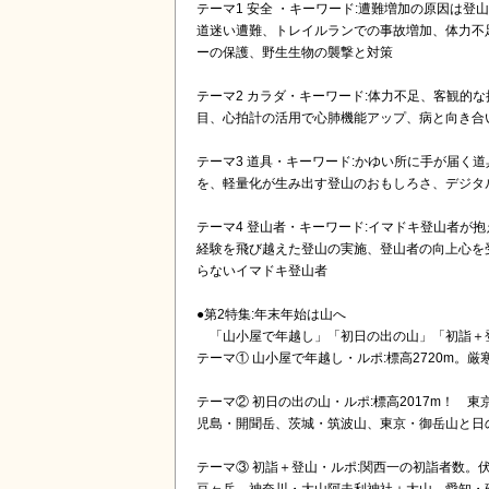
テーマ1 安全 ・キーワード:遭難増加の原因は
道迷い遭難、トレイルランでの事故増加、体力不
ーの保護、野生生物の襲撃と対策
テーマ2 カラダ・キーワード:体力不足、客観的
目、心拍計の活用で心肺機能アップ、病と向き合
テーマ3 道具・キーワード:かゆい所に手が届く
を、軽量化が生み出す登山のおもしろさ、デジタ
テーマ4 登山者・キーワード:イマドキ登山者が抱
経験を飛び越えた登山の実施、登山者の向上心を
らないイマドキ登山者
●第2特集:年末年始は山へ
「山小屋で年越し」「初日の出の山」「初詣＋登
テーマ① 山小屋で年越し・ルポ:標高2720m。
テーマ② 初日の出の山・ルポ:標高2017m！
児島・開聞岳、茨城・筑波山、東京・御岳山と日
テーマ③ 初詣＋登山・ルポ:関西一の初詣者数。