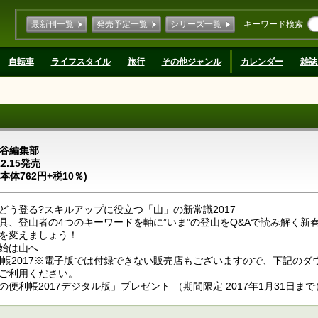
最新刊一覧
発売予定一覧
シリーズ一覧
キーワード検索
自転車
ライフスタイル
旅行
その他ジャンル
カレンダー
雑誌
谷編集部
12.15発売
(本体762円+税10％)
どう登る?スキルアップに役立つ「山」の新常識2017
具、登山者の4つのキーワードを軸に”いま”の登山をQ&Aで読み解く新春
を変えましょう！
始は山へ
利帳2017※電子版では付録できない販売店もございますので、下記のダ
てご利用ください。
便利帳2017デジタル版」プレゼント （期間限定 2017年1月31日まで