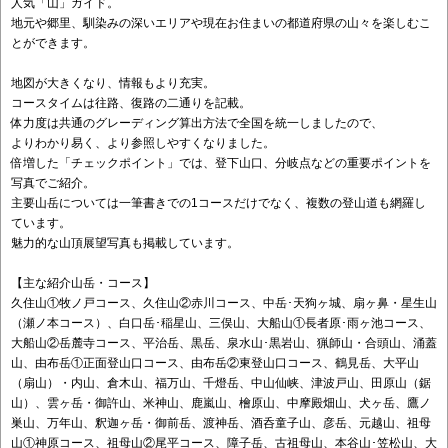
人気「山」ガイド。
地元や郷里、馴染みの深いエリアや現在お住まいの都道府県の山々を楽しむこ
とができます。
地図が大きくなり、情報もより充実。
コースタイムは往路、復路の二通りを記載。
体力度は共通のグレーディング算出方法で全国を統一しましたので、
よりわかり易く、より参照しやすくなりました。
倍増した「チェックポイント」では、登下山口、分岐点などの重要ポイントを
写真でご紹介。
主要山岳については一筆書きでの1コースだけでなく、複数の登山道も網羅し
ています。
魅力的な山頂展望写真も掲載しています。
【主な紹介山岳・コース】
久住山①牧ノ戸コース、久住山②赤川コース、中岳･天狗ヶ城、扇ヶ鼻・星生山
（瀬ノ本コース）、白口岳･稲星山、三俣山、大船山①長者原･雨ヶ池コース、
大船山②岳麓寺コース、平治岳、黒岳、泉水山･黒岩山、猟師山・合頭山、涌蓋
山、由布岳①正面登山口コース、由布岳②東登山口コース、鶴見岳、大平山
（扇山）・内山、倉木山、福万山、千燈岳、中山仙峡、津波戸山、田原山（鋸
山）、雲ヶ岳・御許山、米神山、鹿嵐山、檜原山、中摩殿畑山、犬ヶ岳、鷹ノ
巣山、万年山、釈迦ヶ岳・御前岳、渡神岳、酒呑童子山、彦岳、元越山、祖母
山①神原コース、祖母山②尾平コース、障子岳、古祖母山、本谷山･笠松山、大