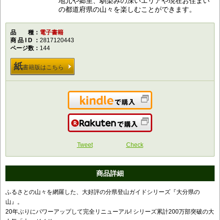
地元や郷里、馴染みの深いエリアや現在お住まい
の都道府県の山々を楽しむことができます。
品種
電子書籍
商品ID
2817120443
ページ数
144
紙
書籍版はこちら
Kindleで購入
楽天で購入
Tweet
Check
商品詳細
ふるさとの山々を網羅した、大好評の分県登山ガイドシリーズ『大分県の
山』。
20年ぶりにパワーアップして完全リニューアル! シリーズ累計200万部突破の大