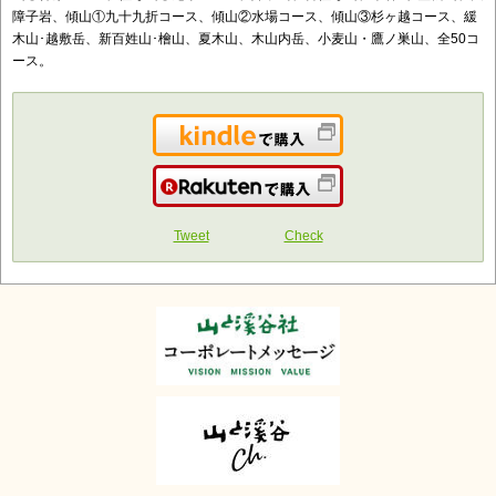
障子岩、傾山①九十九折コース、傾山②水場コース、傾山③杉ヶ越コース、緩
木山･越敷岳、新百姓山･檜山、夏木山、木山内岳、小麦山・鷹ノ巣山、全50コ
ース。
Kindleで購入
楽天で購入
Tweet
Check