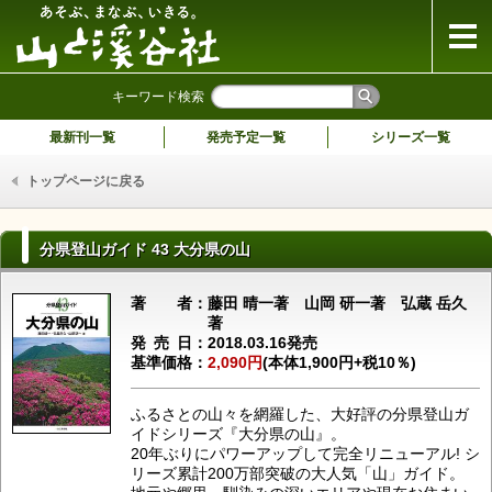
山と溪谷社
キーワード検索
最新刊一覧
発売予定一覧
シリーズ一覧
トップページに戻る
分県登山ガイド 43 大分県の山
著者
藤田 晴一著 山岡 研一著 弘蔵 岳久
著
発売日
2018.03.16発売
基準価格
2,090円
(本体1,900円+税10％)
ふるさとの山々を網羅した、大好評の分県登山ガ
イドシリーズ『大分県の山』。
20年ぶりにパワーアップして完全リニューアル! シ
リーズ累計200万部突破の大人気「山」ガイド。