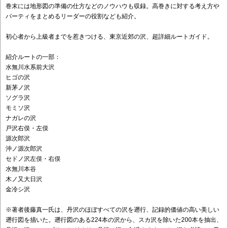
巻末には地形図の準備の仕方などのノウハウも収録。高巻きに対する考え方や
パーティをまとめるリーダーの役割なども紹介。
初心者から上級者までを惹きつける、東京近郊の沢、超詳細ルートガイド。
紹介ルートの一部：
水無川水系前大沢
ヒゴの沢
新茅ノ沢
ソグラ沢
モミソ沢
ナガレの沢
戸沢右俣・左俣
源次郎沢
沖ノ源次郎沢
セドノ沢左俣・右俣
水無川本谷
木ノ又大日沢
金冷シ沢
※著者後藤真一氏は、丹沢のほぼすべての沢を遡行、記録的価値の高い美しい
遡行図を描いた。遡行図のある224本の沢から、スカ沢を除いた200本を抽出、