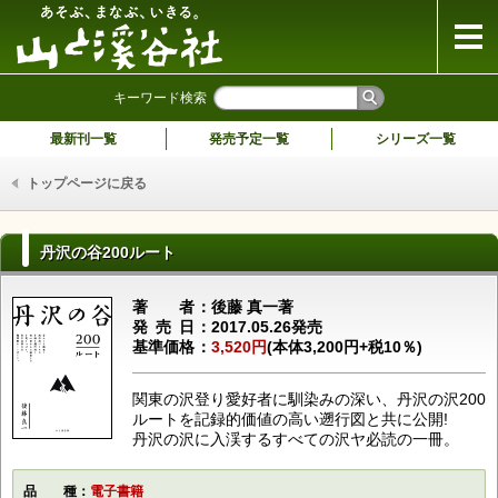
山と溪谷社
キーワード検索
最新刊一覧
発売予定一覧
シリーズ一覧
トップページに戻る
丹沢の谷200ルート
著者
後藤 真一著
発売日
2017.05.26発売
基準価格
3,520円
(本体3,200円+税10％)
関東の沢登り愛好者に馴染みの深い、丹沢の沢200
ルートを記録的価値の高い遡行図と共に公開!
丹沢の沢に入渓するすべての沢ヤ必読の一冊。
品種
電子書籍