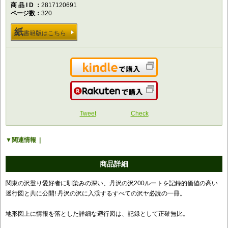
商品ID
2817120691
ページ数
320
紙
書籍版はこちら
Kindleで購入
楽天で購入
Tweet
Check
関連情報
商品詳細
関東の沢登り愛好者に馴染みの深い、丹沢の沢200ルートを記録的価値の高い
遡行図と共に公開! 丹沢の沢に入渓するすべての沢ヤ必読の一冊。
地形図上に情報を落とした詳細な遡行図は、記録として正確無比。