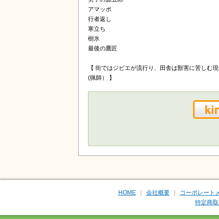
アマッポ
行者返し
寒立ち
樹氷
最後の鷹匠
【 街ではジビエが流行り、田舎は獣害に苦しむ現
(猟師） 】
HOME
会社概要
コーポレート
特定商取