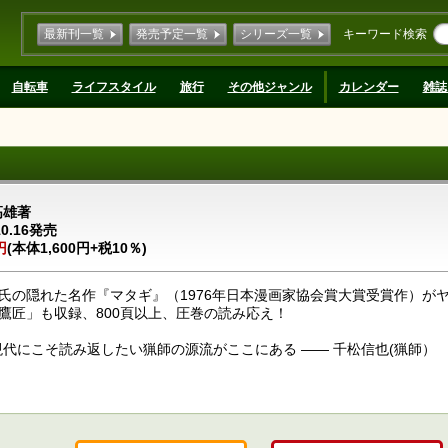
最新刊一覧
発売予定一覧
シリーズ一覧
キーワード検索
自転車
ライフスタイル
旅行
その他ジャンル
カレンダー
雑誌
高雄著
10.16発売
円
(本体1,600円+税10％)
氏の隠れた名作『マタギ』（1976年日本漫画家協会賞大賞受賞作）が
鷹匠」も収録、800頁以上、圧巻の読み応え！
現代にこそ読み返したい猟師の源流がここにある ―― 千松信也(猟師）