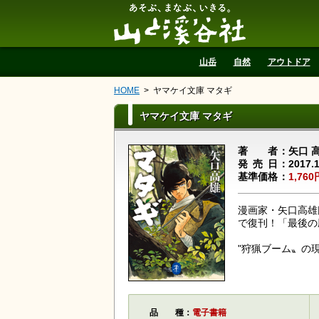
山と溪谷社
山岳
自然
アウトドア
HOME
ヤマケイ文庫 マタギ
ヤマケイ文庫 マタギ
著者
矢口 
発売日
2017.
基準価格
1,760
漫画家・矢口高雄
で復刊！「最後の
"狩猟ブーム〟の
品種
電子書籍