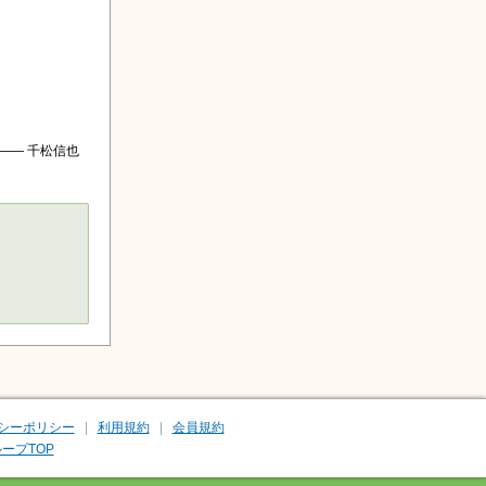
―― 千松信也
シーポリシー
利用規約
会員規約
ープTOP