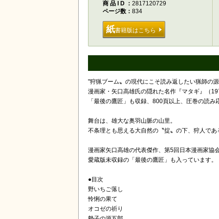
商品ID
2817120729
ページ数
834
紙
書籍版はこちら
"狩猟ブーム〟の現代にこそ読み返したい猟師の源
漫画家・矢口高雄氏の隠れた名作『マタギ』（19
「最後の鷹匠」も収録、800頁以上、圧巻の読み
舞台は、雄大な奥羽山脈の山里。
不条理とも思える大自然の〝掟〟の下、狩人であ
漫画家矢口高雄の代表傑作、第5回日本漫画家協
愛蔵版未収録の「最後の鷹匠」も入っています。
●目次
野いちご落し
怜悧の果て
オコゼの祈り
勢子の源五郎