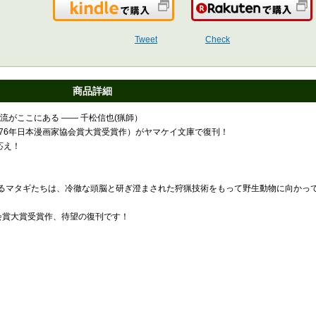
Kindleで購入
Tweet
Check
商品詳細
流がここにある ―― 千松信也(猟師）
76年日本漫画家協会賞大賞受賞作）がヤマケイ文庫で復刊！
応え！
るマタギたちは、冷徹な頭脳と研ぎ澄まされた狩猟技術をもって野生動物に向かっ
会賞大賞受賞作、待望の復刊です！