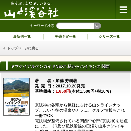
山と溪谷社
キーワード検索
最新刊一覧
発売予定一覧
シリーズ一覧
トップページに戻る
ヤマケイアルペンガイドNEXT 駅からハイキング 関西
著者
加藤 芳樹著
発売日
2017.10.20発売
基準価格
1,650円
(本体1,500円+税10％)
京阪神の各駅から気軽に歩ける山をラインナッ
プ。歩いた後の温泉やカフェ、グルメ情報もこれ
一冊でOK
電鉄網が整備されている関西中心部(京阪神)を起点
にした、 JR及び私鉄沿線の日帰り山歩き(ハイキ