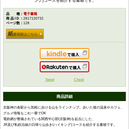
ング)コースを紹介する書籍です。
品種
電子書籍
商品ID
2817120732
ページ数
128
紙
書籍版はこちら
Kindleで購入
楽天で購入
Tweet
Check
商品詳細
京阪神の各駅から気軽に歩ける山をラインナップ。歩いた後の温泉やカフェ、
グルメ情報もこれ一冊でOK
電鉄網が整備されている関西中心部(京阪神)を起点にした、
JR及び私鉄沿線の日帰り山歩き(ハイキング)コースを紹介する書籍です。