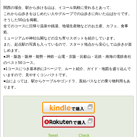
関西の場合、駅から歩ける山は、イコール気軽に登れるとあって、
これから山歩きをはじめたい人やグループでの山歩きに向いた山ばかりです。
そうした50山を掲載。
全てのコースに日帰り温泉や銭湯、地場生産物などのお土産、カフェ、食事
処、
ミュージアムや神社仏閣などの立ち寄りスポットを紹介しています。
また、起点駅の写真も入っているので、スタート地点から安心して山歩きが楽
しめます。
●JR・阪急・阪神・能勢・神鉄・山電・京阪・比叡山・近鉄・南海の電鉄各社
のベスト50コース。
●1コースにつき基本的に2ページで、ルート紹介、ガイド・地図を盛り込んで
いますので、見やすくコンパクトです。
●山によっては、駅からケーブルやゴンドラ、直結バスなどの乗り物利用もあ
ります。
Kindleで購入
楽天で購入
Tweet
Check