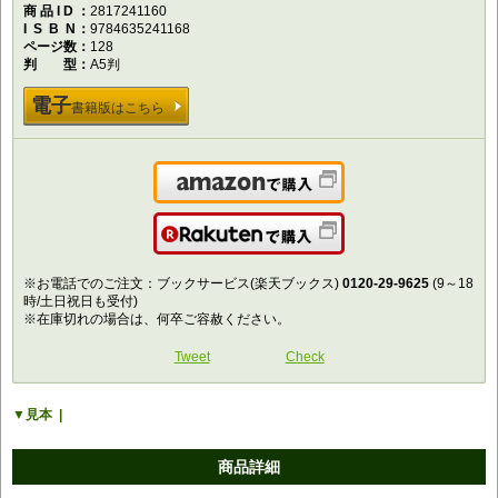
商品ID
2817241160
ISBN
9784635241168
ページ数
128
判型
A5判
電子
書籍版はこちら
Amazonで購入
楽天で購入
※お電話でのご注文：ブックサービス(楽天ブックス)
0120-29-9625
(9～18
時/土日祝日も受付)
※在庫切れの場合は、何卒ご容赦ください。
Tweet
Check
見本
商品詳細