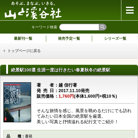
山と溪谷社
キーワード検索
最新刊一覧
発売予定一覧
シリーズ一覧
トップページに戻る
絶景駅100選 生涯一度は行きたい春夏秋冬の絶景駅
著者
越 信行著
発売日
2017.11.10発売
販売価格
1,760円
(本体1,600円+税10％)
そんな旅情を感じ、風景を眺めるだけにでも訪れ
てみたい日本全国の絶景駅を厳選。
美しい写真と抒情溢れる紀行文でご紹介！
品種
書籍