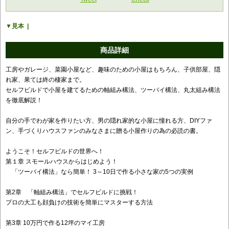
見本
商品詳細
工房やガレージ、菜園小屋など、趣味のための小屋はもちろん、子供部屋、隠
れ家、果ては終の棲家まで。
セルフビルドで小屋を建てるための軸組み構法、ツーバイ構法、丸太組み構法
を徹底解説！
自分の手でわが家を作りたい方、男の隠れ家的な小屋に憧れる方、DIYファ
ン、手づくりハウスファンのみなさまに贈る小屋作りの為の必読の書。
ようこそ！セルフビルドの世界へ！
第１章 スモールハウスからはじめよう！
「ツーバイ構法」なら簡単！ 3～10日で作る小さな家の5つの実例
第2章 「軸組み構法」でセルフビルドに挑戦！
プロの大工も顔負けの技術を簡単にマスターする方法
第3章 10万円で作る12坪のマイ工房