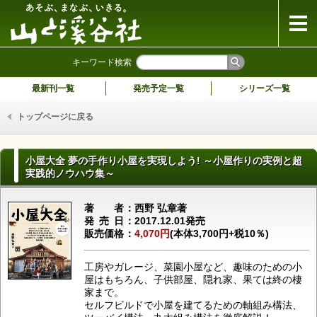
山と溪谷社
キーワード検索
最新刊一覧
発売予定一覧
シリーズ一覧
トップページに戻る
小屋大全 夢の手作り小屋を実現しよう! ～小屋作りの実例と超
実践的ノウハウ集～
著者
西野 弘章著
発売日
2017.12.01発売
販売価格
4,070円
(本体3,700円+税10％)
工房やガレージ、菜園小屋など、趣味のための小
屋はもちろん、子供部屋、隠れ家、果ては終の棲
家まで。
セルフビルドで小屋を建てるための軸組み構法、