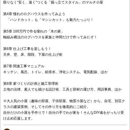
限りなく“安く、速く”つくる「掘っ立てスタイル」のマルチ小屋
第4章 憧れのログハウスを作ってみよう
「ハンドカット」も「マシンカット」も魅力たっぷり！
第5章 100万円で作る憧れの「木の家」
軸組み構法のログハウスを家族と仲間だけで作ってみたぞ！
第6章 仕上げ工事を楽しもう！
天井、壁、床、階段、下屋の仕上げ術
第7章 関連工事マニュアル
キッチン、風呂、トイレ、給排水、浄化システム、電気配線、ほか
第8章 家づくりの計画と施工管理術
土地の法律、素人でも描ける設計術、工具と部材の運び方、用語事典、ほか
※大人気の小屋（趣味の部屋、子供部屋、物置小屋など）から、自宅、別荘ク
ラスの建築実例、そしてその作り方を徹底的にご紹介。
自分だけの小屋を手作りで！自分の手でわが家を！そんなDIY魂をがっちり受
け止め応援します。