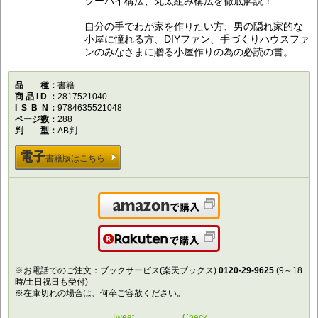
ツーバイ構法、丸太組み構法を徹底解説！
自分の手でわが家を作りたい方、男の隠れ家的な
小屋に憧れる方、DIYファン、手づくりハウスファ
ンのみなさまに贈る小屋作りの為の必読の書。
品種
書籍
商品ID
2817521040
ISBN
9784635521048
ページ数
288
判型
AB判
電子
書籍版はこちら
Amazonで購入
楽天で購入
※お電話でのご注文：ブックサービス(楽天ブックス)
0120-29-9625
(9～18
時/土日祝日も受付)
※在庫切れの場合は、何卒ご容赦ください。
Tweet
Check