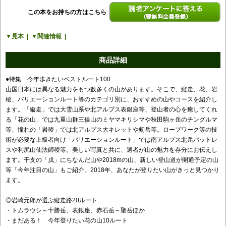
この本をお持ちの方はこちら
読者アンケートに答える（要無料会員登
見本
関連情報
録）
商品詳細
●特集 今年歩きたいベストルート100
山国日本には異なる魅力をもつ数多くの山があります。そこで、縦走、花、岩
稜、バリエーションルート等のカテゴリ別に、おすすめの山やコースを紹介し
ます。「縦走」では大雪山系や北アルプス表銀座等、登山者の心を癒してくれ
る「花の山」では九重山群三俣山のミヤマキリシマや秋田駒ヶ岳のチングルマ
等、憧れの「岩稜」では北アルプス大キレットや剱岳等。ロープワーク等の技
術が必要な上級者向け「バリエーションルート」では南アルプス北岳バットレ
スや利尻山仙法師稜等。美しい写真と共に、選者が山の魅力を存分にお伝えし
ます。干支の「戌」にちなんだ山や2018mの山、新しい登山道が開通予定の山
等「今年注目の山」もご紹介。2018年、あなたが登りたい山がきっと見つかり
ます。
◎岩崎元郎が選ぶ縦走路20ルート
・トムラウシ～十勝岳、表銀座、赤石岳～聖岳ほか
・まだある！ 今年登りたい花の山10ルート