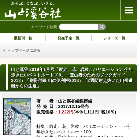
山と溪谷社
キーワード検索
最新刊一覧
発売予定一覧
シリーズ一覧
トップページに戻る
山と溪谷 2018年1月号「縦走、花、岩稜、バリエーション 今年
歩きたいベストルート100」「登山者のためのブックガイド
2018」「別冊付録 山の便利帳2018」「2週間耐え抜いた山岳遭
難からの生還」
著者
山と溪谷編集部編
発売日
2017.12.15発売
販売価格
1,222円
(本体1,111円+税10％)
特集：縦走、花、岩稜、バリエーション・・・今
年歩きたいベストルート100