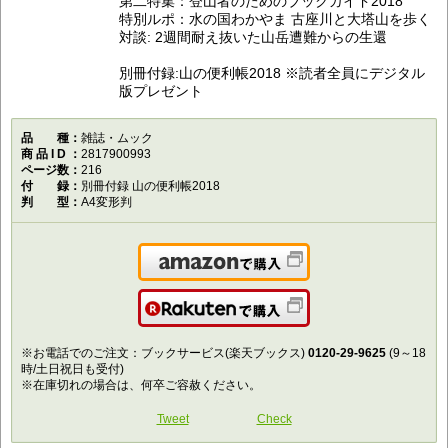
第二特集：登山者のためのブックガイド2018
特別ルポ：水の国わかやま 古座川と大塔山を歩く
対談: 2週間耐え抜いた山岳遭難からの生還
別冊付録:山の便利帳2018 ※読者全員にデジタル
版プレゼント
品種
雑誌・ムック
商品ID
2817900993
ページ数
216
付録
別冊付録 山の便利帳2018
判型
A4変形判
Amazonで購入
楽天で購入
※お電話でのご注文：ブックサービス(楽天ブックス)
0120-29-9625
(9～18
時/土日祝日も受付)
※在庫切れの場合は、何卒ご容赦ください。
Tweet
Check