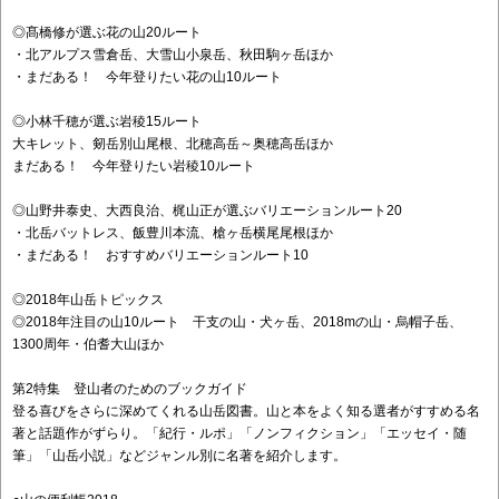
◎髙橋修が選ぶ花の山20ルート
・北アルプス雪倉岳、大雪山小泉岳、秋田駒ヶ岳ほか
・まだある！ 今年登りたい花の山10ルート
◎小林千穂が選ぶ岩稜15ルート
大キレット、剱岳別山尾根、北穂高岳～奥穂高岳ほか
まだある！ 今年登りたい岩稜10ルート
◎山野井泰史、大西良治、梶山正が選ぶバリエーションルート20
・北岳バットレス、飯豊川本流、槍ヶ岳横尾尾根ほか
・まだある！ おすすめバリエーションルート10
◎2018年山岳トピックス
◎2018年注目の山10ルート 干支の山・犬ヶ岳、2018mの山・烏帽子岳、
1300周年・伯耆大山ほか
第2特集 登山者のためのブックガイド
登る喜びをさらに深めてくれる山岳図書。山と本をよく知る選者がすすめる名
著と話題作がずらり。「紀行・ルポ」「ノンフィクション」「エッセイ・随
筆」「山岳小説」などジャンル別に名著を紹介します。