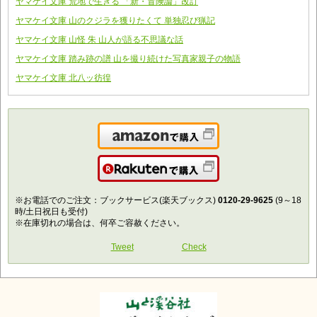
ヤマケイ文庫 荒地で生きる 「新・冒険論」改訂
ヤマケイ文庫 山のクジラを獲りたくて 単独忍び猟記
ヤマケイ文庫 山怪 朱 山人が語る不思議な話
ヤマケイ文庫 踏み跡の譜 山を撮り続けた写真家親子の物語
ヤマケイ文庫 北八ッ彷徨
Amazonで購入
楽天で購入
※お電話でのご注文：ブックサービス(楽天ブックス)
0120-29-9625
(9～18
時/土日祝日も受付)
※在庫切れの場合は、何卒ご容赦ください。
Tweet
Check