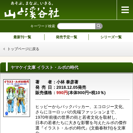
山と溪谷社
キーワード検索
最新刊一覧
発売予定一覧
シリーズ一覧
トップページに戻る
ヤマケイ文庫 イラスト・ルポの時代
著者
小林 泰彦著
発売日
2018.12.05発売
販売価格
990円
(本体900円+税10％)
ヒッピーからバックパッカー、エコロジー文化、
さらにヨーロッパの先端ファッションまで、
1970年前後の世界の街と若者文化を取材し、
日本の若者たちに大きな影響を与えたルポの傑作
選『イラスト・ルポの時代』(文藝春秋刊)を文庫