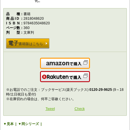
化。
品種
書籍
商品ID
2818048620
ISBN
9784635048620
ページ数
360
判型
文庫判
電子
書籍版はこちら
Amazonで購入
楽天で購入
※お電話でのご注文：ブックサービス(楽天ブックス)
0120-29-9625
(9～18
時/土日祝日も受付)
※在庫切れの場合は、何卒ご容赦ください。
Tweet
Check
見本
同シリーズ