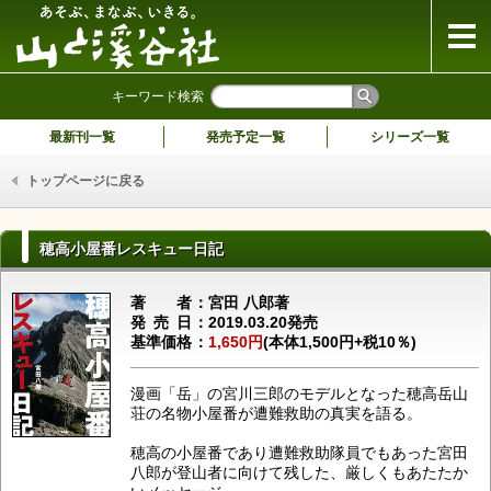
山と溪谷社
キーワード検索
最新刊一覧
発売予定一覧
シリーズ一覧
トップページに戻る
穂高小屋番レスキュー日記
著者
宮田 八郎著
発売日
2019.03.20発売
基準価格
1,650円
(本体1,500円+税10％)
漫画「岳」の宮川三郎のモデルとなった穂高岳山
荘の名物小屋番が遭難救助の真実を語る。
穂高の小屋番であり遭難救助隊員でもあった宮田
八郎が登山者に向けて残した、厳しくもあたたか