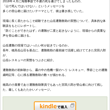
2018年４月に海難事故で不慮の死を遂げてしまったものの、
「山で死んではいけない」というメッセージを
多くの登山者に届けたいテーマとして、彼は書き残していた。
現場に長く居たからこそ経験できた山岳遭難救助の実態について、具体的な体
験談をもとにレポートし、
「防ぐことができたはず」の遭難が二度と起きないように、現場からの貴重な
声を登山者に届ける。
山岳遭難の現場ではいったい何が起きているのか。
長年、穂高岳山荘を基点に、遭難救助の最前線で活躍し続けててきた宮田八郎
が、
山岳レスキューの実態をつぶさに紹介。
遭難救助の初体験から、霧の中の危機一髪のヘリ･レスキュー、季節ごとの遭難
歳時記等、心に残る遭難救助の数々が描かれる。
穂高の小屋番であり遭難救助隊員でもあった宮田八郎が登山者に向けて残し
た、厳しくもあたたかいメッセージ。
Kindleで購入