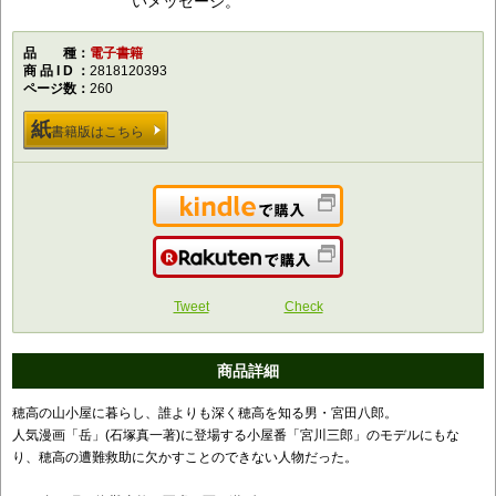
いメッセージ。
品種
電子書籍
商品ID
2818120393
ページ数
260
紙
書籍版はこちら
Kindleで購入
楽天で購入
Tweet
Check
商品詳細
穂高の山小屋に暮らし、誰よりも深く穂高を知る男・宮田八郎。
人気漫画「岳」(石塚真一著)に登場する小屋番「宮川三郎」のモデルにもな
り、穂高の遭難救助に欠かすことのできない人物だった。