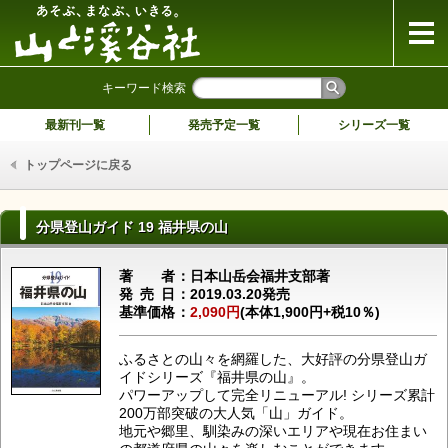
山と溪谷社
キーワード検索
最新刊一覧
発売予定一覧
シリーズ一覧
トップページに戻る
分県登山ガイド 19 福井県の山
著者
日本山岳会福井支部著
発売日
2019.03.20発売
基準価格
2,090円
(本体1,900円+税10％)
ふるさとの山々を網羅した、大好評の分県登山ガ
イドシリーズ『福井県の山』。
パワーアップして完全リニューアル! シリーズ累計
200万部突破の大人気「山」ガイド。
地元や郷里、馴染みの深いエリアや現在お住まい