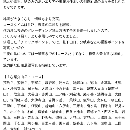
地元や郷里、馴染みの深いエリアや現在お住まいの都道府県の山々を楽しむこ
とができます。
地図が大きくなり、情報もより充実。
コースタイムは往路、復路の二通りを記載。
体力度は共通のグレーディング算出方法で全国を統一しましたので、
よりわかり易く、より参照しやすくなりました。
倍増した「チェックポイント」では、登下山口、分岐点などの重要ポイントを
写真でご紹介。
主要山岳については一筆書きでの1コースだけでなく、複数の登山道も網羅し
ています。
魅力的な山頂展望写真も掲載しています。
【主な紹介山岳・コース】
荒島岳、鷲鞍岳、平家岳、銀杏峰、姥ヶ岳、能郷白山、冠山、金草岳、丈競
山・浄法寺山、剱ヶ岳、火燈山・小倉谷山、鷲ヶ岳、越前大日山（越前甲
山）、取立山、大長山・赤兎山、三ノ峰・刈込池、経ヶ岳・法恩寺山、大師
山、保田経ヶ岳、大佛寺山、吉野ヶ岳、一乗城山、飯降山、文珠山・橋立山、
三里山、下市山、権現山、越知山・六所山、三床山、鬼ヶ岳、日野山、野見ヶ
岳、ホノケ山、杣山、藤倉山・鍋倉山、夜叉ヶ池山、蠑螺ヶ岳・西方ヶ岳、岩
篭山、三国山・赤坂山、野坂岳、御嶽山、大谷山、雲谷山、大御影山、三十三
間山、千石山、駒ヶ岳、百里ヶ岳、田ヶ岳、飯盛山、八ヶ峰、頭巾山、三国
岳、青葉山、計54コース。