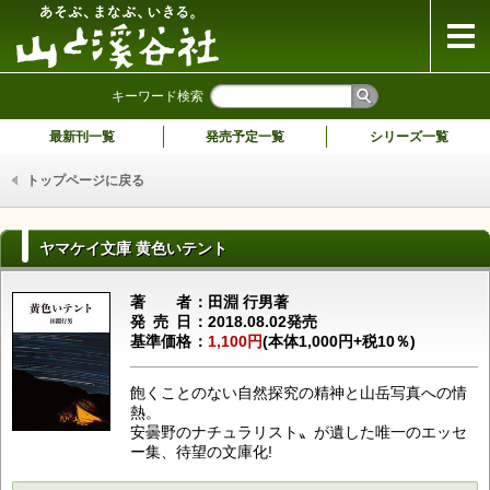
山と溪谷社
キーワード検索
最新刊一覧
発売予定一覧
シリーズ一覧
トップページに戻る
ヤマケイ文庫 黄色いテント
著者
田淵 行男著
発売日
2018.08.02発売
基準価格
1,100円
(本体1,000円+税10％)
飽くことのない自然探究の精神と山岳写真への情
熱。
安曇野のナチュラリスト〟が遺した唯一のエッセ
ー集、待望の文庫化!