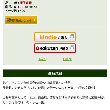
品種
電子書籍
商品ID
2818120853
ページ数
400
紙
書籍版はこちら
Kindleで購入
楽天で購入
Tweet
Check
商品詳細
飽くことのない自然探究の精神と山岳写真への情熱。
安曇野のナチュラリスト〟が遺した唯一のエッセー集、待望の文庫化!
山岳写真家として、また、高山蝶、雪形など博物学的研究に類稀な業績を残し
た田淵行男の唯一のエッセー集。