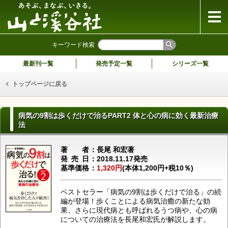
山と溪谷社
キーワード検索
最新刊一覧
発売予定一覧
シリーズ一覧
トップページに戻る
病気の9割は歩くだけで治るPART2 体と心の病に効く最新治療
法
著者
長尾 和宏著
発売日
2018.11.17発売
基準価格
1,320円
(本体1,200円+税10％)
ベストセラー「病気の9割は歩くだけで治る」の続
編が登場！歩くことによる病気治癒の新たな効
果、さらに現代病とも呼ばれるうつ病や、心の病
についての治療法を長尾和宏氏が解説します。