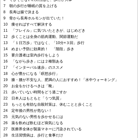
7 朝の歩行が睡眠の質を上げる
8 長寿は腸で決まる
9 骨から長寿ホルモンが出ていた！
10 痩せればすべて解決する
11 「フレイル」に気づいたときが、はじめどき
12 歩くことは全身の筋肉運動、関節運動だ
13 「１日万歩」ではなく、「10分×３回」歩行
14 めまい予防に効果的！ 「階段」歩き
15 要介護者は室内歩行をしよう
16 「ながら歩き」には２種類ある
17 「インターバル速歩」のススメ
18 心が豊かになる「瞑想歩行」
19 膝・腰が不安な人、肥満の人におすすめ！「水中ウォーキング」
20 お金をかけるべきは「靴」
21 歩いていない時間をどう過ごすか
22 日本人はもともと「うつ気質」
23 もっとも有効な自殺対策は、休むことと歩くこと
24 定年後の男性が危ない！
25 元気のない男性を歩かせるには
26 薬を飲めば飲むほど病気になる
27 医療界全体が製薬マネーに汚染されている
28 生活習慣病は、歩行と食事だけ