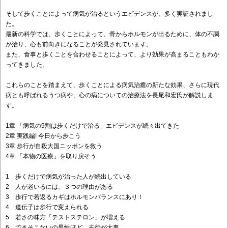
そして歩くことによって病気が治るというエビデンスが、多く実証されまし
た。
最新の科学では、歩くことによって、骨からホルモンが出るために、体の不調
が治り、心も前向きになることが発見されています。
また、食事と歩くことを合わせることによって、より効果が高まることもわか
ってきました。
これらのことを踏まえて、歩くことによる病気治癒の新たな効果、さらに現代
病とも呼ばれるうつ病や、心の病についての治療法を長尾和宏氏が解説しま
す。
1章 「病気の9割は歩くだけで治る」エビデンスが続々出てきた
2章 実践編! 今日から歩こう
3章 歩行が自殺大国ニッポンを救う
4章 「本物の医療」を取り戻そう
1 歩くだけで病気が治った人が続出している
2 人が老いるには、３つの理由がある
3 歩行で若返るカギはホルモンバランスにあり！
4 遺伝子は歩行で変えられる
5 若さの味方「テストステロン」が増える
6 できそこないの男性ほど、歩行が大事