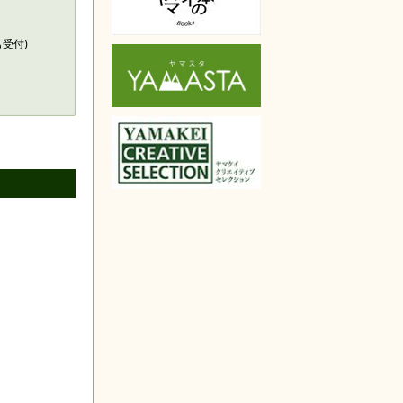
天で購入
も受付)