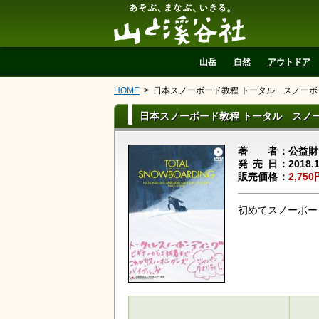
山と溪谷社
山岳
自然
アウトドア
HOME
日本スノーボード教程 トータル スノーボ
日本スノーボード教程 トータル スノ
著者
公益財
発売日
2018.
販売価格
2,750
初めてスノーボー