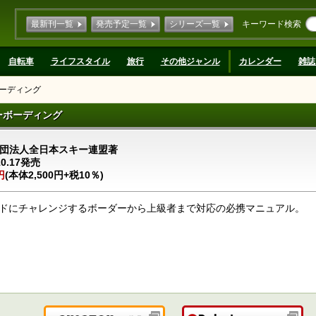
最新刊一覧
発売予定一覧
シリーズ一覧
キーワード検索
自転車
ライフスタイル
旅行
その他ジャンル
カレンダー
雑誌
ーディング
ーボーディング
団法人全日本スキー連盟著
10.17発売
円
(本体2,500円+税10％)
ドにチャレンジするボーダーから上級者まで対応の必携マニュアル。