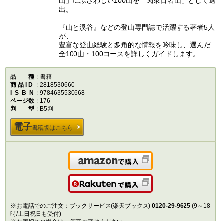
山」にふさわしい100山を「関東百名山」として選
出。
『山と溪谷』などの登山専門誌で活躍する著者5人
が、
豊富な登山経験と多角的な情報を吟味し、選んだ
全100山・100コースを詳しくガイドします。
品種
書籍
商品ID
2818530660
ISBN
9784635530668
ページ数
176
判型
B5判
電子
書籍版はこちら
Amazonで購入
楽天で購入
※お電話でのご注文：ブックサービス(楽天ブックス)
0120-29-9625
(9～18
時/土日祝日も受付)