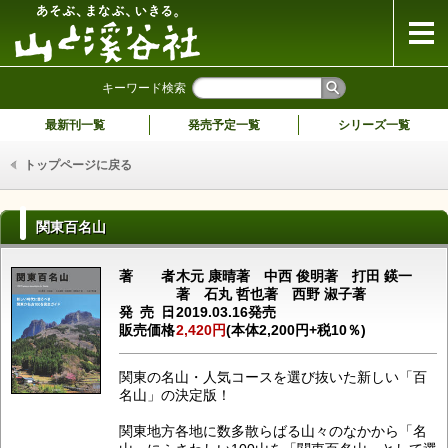
山と溪谷社
キーワード検索
最新刊一覧
発売予定一覧
シリーズ一覧
トップページに戻る
関東百名山
著者
木元 康晴著 中西 俊明著 打田 鍈一
著 石丸 哲也著 西野 淑子著
発売日
2019.03.16発売
販売価格
2,420円
(本体2,200円+税10％)
関東の名山・人気コースを選び抜いた新しい「百
名山」の決定版！
関東地方各地に数多散らばる山々のなかから「名