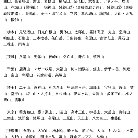
曲山、吾妻耶山、嵩山、岩櫃山、榛名山、至仏山、武尊山、アヤメ平、鹿俣
山、赤城山（黒檜山）、鳴神山、妙義山①（裏妙義縦走路）、妙義山②（表妙
義縦走路）、荒船山、鹿岳・四ツ又山、立岩、赤久縄山、諏訪山、大山・天丸
山、帳付山
［栃木］ 鬼怒沼山、日光白根山、男体山、太郎山、霧降高原・丸山、皇海山、
鳴虫山、石裂山、三本槍岳、茶臼岳、日留賀岳、高原山、古賀志山、晃石山、
三毳山、雨巻山
［茨城］ 八溝山、男体山、神峰山、佐白山、難台山、筑波山
［千葉｝ 鹿野山・マザー牧場、大福山・梅ヶ瀬渓谷、鋸山、伊予ヶ岳、御殿
山、富山、烏場山・花嫁街道、高塚山
［埼玉］ 二子山、両神山、和名倉山、甲武信ヶ岳、城峰山、宝登山、簑山、笠
山・堂平山、武甲山・大持山、日和田山、伊豆ヶ岳、天覧山・多峯主山、棒ノ
折山、雲取山
［東京］ 蕎麦粒山、鷹ノ巣山、川苔山、高水三山、御岳山、大岳山、御前山、
三頭山、浅間嶺、陣馬山、高尾山、三原山、天上山、八丈富士、生藤山
［神奈川］ 石老山、大室山、檜洞丸、蛭ヶ岳、塔ノ岳、大山、ミツバ岳、不老
山、大野山、金時山、明神ヶ岳、幕山、鎌倉アルプス、大楠山