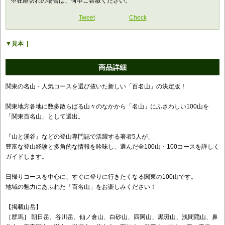
※在庫切れの場合は、何卒ご容赦ください。
Tweet
Check
見本
商品詳細
関東の名山・人気コースを選び抜いた新しい「百名山」の決定版！
関東地方各地に数多散らばる山々のなかから「名山」にふさわしい100山を
「関東百名山」として選出。
『山と溪谷』などの登山専門誌で活躍する著者5人が、
豊富な登山経験と多角的な情報を吟味し、選んだ全100山・100コースを詳しく
ガイドします。
日帰りコースを中心に、すぐに登りに行きたくなる関東の100山です。
地域の魅力にあふれた「百名山」をお楽しみください！
【掲載山岳】
［群馬］ 朝日岳、谷川岳、仙ノ倉山、白砂山、四阿山、黒斑山、浅間隠山、鼻