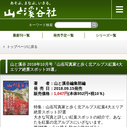
山と溪谷社
キーワード検索
最新刊一覧
発売予定一覧
シリーズ一覧
トップページに戻る
山と溪谷 2018年10月号「山岳写真家と歩く北アルプス紅葉4大
エリア絶景スポット35選」
著者
山と溪谷編集部編
発売日
2018.09.15発売
販売価格
1,047円
(本体952円+税10％)
特集：山岳写真家と歩く北アルプス紅葉4大エリア
絶景スポット37選
大きな写真と詳しい紅葉スポットの紹介で、あな
たを紅葉の北アルプスにいざないます。