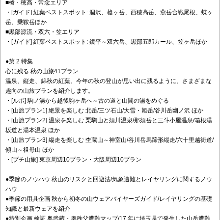
■槍・穂高・常念エリア
・[ガイド] 紅葉ベストスポット: 涸沢、槍ヶ岳、西穂高岳、燕岳合戦尾根、蝶ヶ
岳、乗鞍岳ほか
■黒部源流・双六・笠エリア
・[ガイド] 紅葉ベストスポット: 鏡平～双六岳、黒部五郎カール、笠ヶ岳ほか
●第 2 特集
心に残る 秋の山旅41プラン
温泉、縦走、錦秋の紅葉。今年の秋の登山が思い出に残るように、さまざまな
趣向の山旅プランを紹介します。
・[ルポ] 駒ノ湯から越後駒ヶ岳へ～古の道と山間の湯をめぐる
・[山旅プラン1] 絶景を楽しむ 北岳/三ツ石山/大雪・旭岳/谷川岳幽ノ沢 ほか
・[山旅プラン2] 温泉を楽しむ 栗駒山と須川温泉/那須岳と三斗小屋温泉/箱根湯
坂道と湯本温泉 ほか
・[山旅プラン3] 縦走を楽しむ 杢蔵山～神室山/谷川岳馬蹄形縦走/六十里越街道/
傾山～祖母山 ほか
・[プチ山旅] 東京周辺10プラン・大阪周辺10プラン
●季節のノウハウ 秋山のリスクと回避法/気象遭難とレイヤリングに関するノウ
ハウ
●季節の用具企画 秋から初冬の山ウェアバイヤーズガイド/レイヤリングの基礎
知識と最新ウェアを紹介
●特別企画 検証 奥武蔵・奥秩父遭難マップ/17 年に埼玉県で発生した山岳遭難