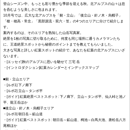
登山シーズン中、もっとも彩り豊かな季節を迎える秋。北アルプスの山々は息
を呑むような美しさに包まれます。
10月号では、広大な北アルプスを「剱・立山」「後立山・針ノ木・烏帽子」
「槍・穂高・常念」「黒部源流・双六・笠」の4つのエリアに分けて紹介しま
す。
案内するのは、そのエリアを熟知した山岳写真家。
絶景を1枚の写真に切り取るために、何度も同じ場所に通うカメラマンたち
に、王道絶景スポットから秘密のポイントまでを教えてもらいました。
大きな写真と詳しい紅葉スポットの紹介で、あなたを紅葉の北アルプスにいざ
ないます。
・[エッセイ]秋のアルプスに思いを馳せて 三宅 岳
・[イントロダクション]紅葉カレンダーとインデックスマップ
■剱・立山エリア
・[ルポ1] 下ノ廊下
・[ルポ2] 立山～タンボ平
・[ガイド] 紅葉絶景ベストスポット: 下ノ廊下、立山～タンボ平、仙人峠と池ノ
平、龍王岳ほか
■後立山・針ノ木・烏帽子エリア
・[ルポ3] 朝日岳～鉱山道
・[ガイド] 紅葉ベストスポット: 朝日岳～鉱山道、栂池～白馬大池、唐松岳八方
尾根ほか