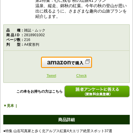
第2特集：心に残る 秋の山旅41プラン
温泉、縦走、錦秋の紅葉。今年の秋の登山が思い
出に残るように、さまざまな趣向の山旅プランを
紹介します。
品種
雑誌・ムック
商品ID
2818901002
ページ数
216
判型
A4変形判
Amazonで購入
Tweet
Check
この本をお持ちの方はこちら
読者アンケートに答える（要無料会員登
見本
録）
商品詳細
●特集 山岳写真家と歩く北アルプス紅葉4大エリア絶景スポット37選