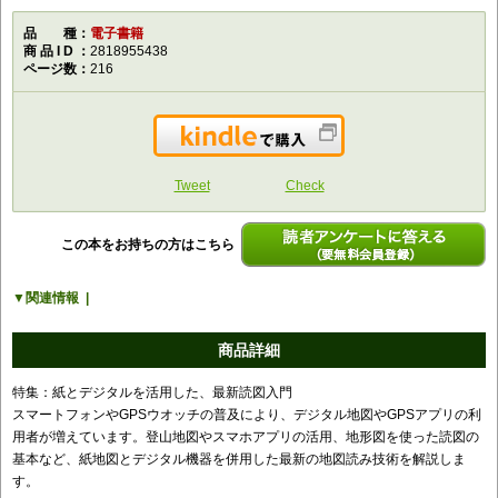
品種
電子書籍
商品ID
2818955438
ページ数
216
Kindleで購入
Tweet
Check
この本をお持ちの方はこちら
読者アンケートに答える（要無料会員登
関連情報
録）
商品詳細
特集：紙とデジタルを活用した、最新読図入門
スマートフォンやGPSウオッチの普及により、デジタル地図やGPSアプリの利
用者が増えています。登山地図やスマホアプリの活用、地形図を使った読図の
基本など、紙地図とデジタル機器を併用した最新の地図読み技術を解説しま
す。