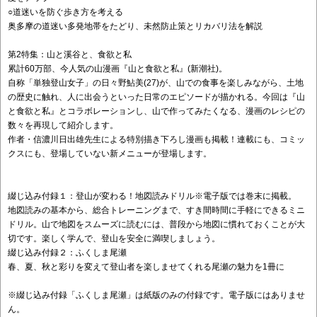
○道迷いを防ぐ歩き方を考える
奥多摩の道迷い多発地帯をたどり、未然防止策とリカバリ法を解説
第2特集：山と溪谷と、食欲と私
累計60万部、今人気の山漫画『山と食欲と私』(新潮社)。
自称「単独登山女子」の日々野鮎美(27)が、山での食事を楽しみながら、土地
の歴史に触れ、人に出会うといった日常のエピソードが描かれる。今回は『山
と食欲と私』とコラボレーションし、山で作ってみたくなる、漫画のレシピの
数々を再現して紹介します。
作者・信濃川日出雄先生による特別描き下ろし漫画も掲載！連載にも、コミッ
クスにも、登場していない新メニューが登場します。
綴じ込み付録１：登山が変わる！地図読みドリル※電子版では巻末に掲載。
地図読みの基本から、総合トレーニングまで、すき間時間に手軽にできるミニ
ドリル。山で地図をスムーズに読むには、普段から地図に慣れておくことが大
切です。楽しく学んで、登山を安全に満喫しましょう。
綴じ込み付録２：ふくしま尾瀬
春、夏、秋と彩りを変えて登山者を楽しませてくれる尾瀬の魅力を1冊に
※綴じ込み付録「ふくしま尾瀬」は紙版のみの付録です。電子版にはありませ
ん。