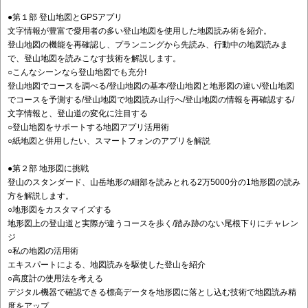
●第１部 登山地図とGPSアプリ
文字情報が豊富で愛用者の多い登山地図を使用した地図読み術を紹介。
登山地図の機能を再確認し、プランニングから先読み、行動中の地図読みま
で、登山地図を読みこなす技術を解説します。
○こんなシーンなら登山地図でも充分!
登山地図でコースを調べる/登山地図の基本/登山地図と地形図の違い/登山地図
でコースを予測する/登山地図で地図読み山行へ/登山地図の情報を再確認する/
文字情報と、登山道の変化に注目する
○登山地図をサポートする地図アプリ活用術
○紙地図と併用したい、スマートフォンのアプリを解説
●第２部 地形図に挑戦
登山のスタンダード、山岳地形の細部を読みとれる2万5000分の1地形図の読み
方を解説します。
○地形図をカスタマイズする
地形図上の登山道と実際が違うコースを歩く/踏み跡のない尾根下りにチャレン
ジ
○私の地図の活用術
エキスパートによる、地図読みを駆使した登山を紹介
○高度計の使用法を考える
デジタル機器で確認できる標高データを地形図に落とし込む技術で地図読み精
度をアップ