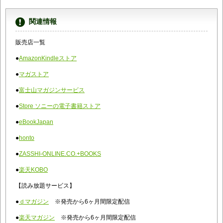
関連情報
販売店一覧
●
AmazonKindleストア
●
マガストア
●
富士山マガジンサービス
●
Store ソニーの電子書籍ストア
●
eBookJapan
●
honto
●
ZASSHI-ONLINE.CO.+BOOKS
●
楽天KOBO
【読み放題サービス】
●
ｄマガジン
※発売から6ヶ月間限定配信
●
楽天マガジン
※発売から6ヶ月間限定配信