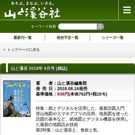
山と溪谷社
キーワード検索
最新刊一覧
発売予定一覧
シリーズ一覧
トップページに戻る
山と溪谷 2018年 9月号 [雑誌]
著者
山と溪谷編集部
発売日
2018.08.16発売
基準価格
838円
(本体762円+税10％)
特集：紙とデジタルを活用した、最新読図入門
登山地図やスマホアプリの活用、地形図を使った
読図の基本など、紙地図とデジタル機器を併用し
た最新の地図読み技術
第2特集：山と溪谷と、食欲と私