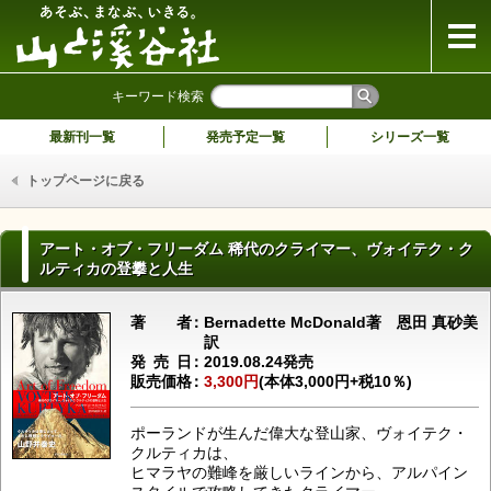
山と溪谷社
キーワード検索
最新刊一覧
発売予定一覧
シリーズ一覧
トップページに戻る
アート・オブ・フリーダム 稀代のクライマー、ヴォイテク・ク
ルティカの登攀と人生
著者
Bernadette McDonald著 恩田 真砂美
訳
発売日
2019.08.24発売
販売価格
3,300円
(本体3,000円+税10％)
ポーランドが生んだ偉大な登山家、ヴォイテク・
クルティカは、
ヒマラヤの難峰を厳しいラインから、アルパイン