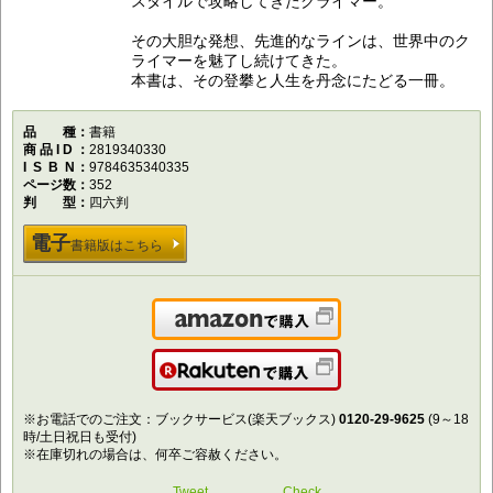
スタイルで攻略してきたクライマー。
その大胆な発想、先進的なラインは、世界中のク
ライマーを魅了し続けてきた。
本書は、その登攀と人生を丹念にたどる一冊。
品種
書籍
商品ID
2819340330
ISBN
9784635340335
ページ数
352
判型
四六判
電子
書籍版はこちら
Amazonで購入
楽天で購入
※お電話でのご注文：ブックサービス(楽天ブックス)
0120-29-9625
(9～18
時/土日祝日も受付)
※在庫切れの場合は、何卒ご容赦ください。
Tweet
Check