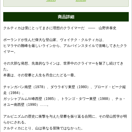
商品詳細
クルティカは僕にとってまさに理想のクライマーだ ―― 山野井泰史
ポーランドが生んだ偉大な登山家、ヴォイテク・クルティカは、
ヒマラヤの難峰を厳しいラインから、アルパインスタイルで攻略してきたクラ
イマー。
その大胆な発想、先進的なラインは、世界中のクライマーを魅了し続けてき
た。
本書は、その登攀と人生を丹念にたどる一冊。
チャンガバン南壁（1978）、ダウラギリ東壁（1980）、ブロード・ピーク縦
走（1984）、
ガッシャブルムⅣ峰西壁（1985）、トランゴ・タワー東壁（1988）、チョ・
オユー南西壁（1990）……。
アルピニズムの歴史に衝撃を与えた登攀を振り返る合間に、その登山哲学が明
らかにされる。
クルティカにとり、山は単なる冒険ではなかった。