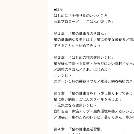
■目次
はじめに「手作り食のいいところ」
写真プロローグ 「ごはんが楽しみ」
第１章 「猫の健康食のきほん」
猫の健康的な食事とは？／猫に必要な栄養素／猫
できることから始めてみよう
第２章 「はじめの猫の健康レシピ」
猫が好んで食べる食材・からだにいい食材／から
／調理のきほん／さあ、はじめよう
＜レシピ＞
スプーン１杯の栄養サプリ／水分と栄養補給のス
第３章 「猫の健康食をもう少し掘り下げてみよ
猫に多い病気／ごはんスタイルを考えよう
＜元気になる健康レシピ＞
血行促進・体温アップ・腸内環境を整えるレシピ
／便秘と下痢のためのレシピ／暑がりさん、寒が
第４章 「猫の健康生活習慣」