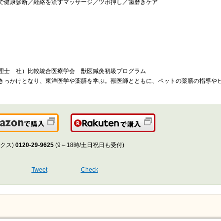
で健康診断／経絡を流すマッサージ／ツボ押し／歯磨きケア
理士 社）比較統合医療学会 獣医鍼灸初級プログラム
きっかけとなり、東洋医学や薬膳を学ぶ。獣医師とともに、ペットの薬膳の指導や
Amazonで購入
楽天で購入
クス)
0120-29-9625
(9～18時/土日祝日も受付)
Tweet
Check