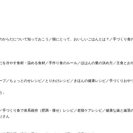
のからだについて知っておこう／猫にとって、おいしいごはんとは？／手づくり食
だを冷やす食材・温める食材／手作り食のルール／ほはんの量の決め方／主食とお
ープ／ちょっとのせレシピ／とりわけレシピ／きほんの健康レシピ／手づくりおや
う」
／手づくり食で体系維持（肥満・痩せ）レシピ／老猫ケアレシピ／健康な歯と歯茎
りさん