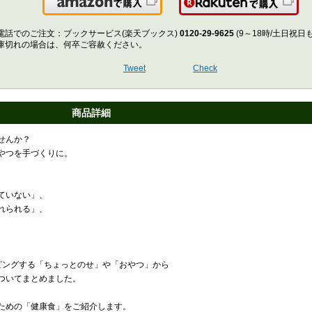
Amazonで購入
楽
電話でのご注文：ブックサービス(楽天ブックス)
0120-29-9625
(9～18時/土日祝日
庫切れの場合は、何卒ご容赦ください。
Tweet
Check
商品詳細
せんか？
やつを手づくりに。
ていない」、
れられる」、
ピングする「ちょっとのせ」や「おやつ」から
ついてまとめました。
ための「健康食」をご紹介します。