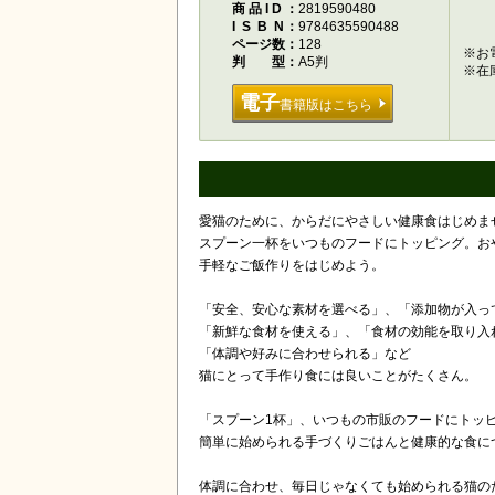
商品ID
2819590480
ISBN
9784635590488
ページ数
128
※お
判型
A5判
※在
電子
書籍版はこちら
愛猫のために、からだにやさしい健康食はじめま
スプーン一杯をいつものフードにトッピング。お
手軽なご飯作りをはじめよう。
「安全、安心な素材を選べる」、「添加物が入っ
「新鮮な食材を使える」、「食材の効能を取り入
「体調や好みに合わせられる」など
猫にとって手作り食には良いことがたくさん。
「スプーン1杯」、いつもの市販のフードにトッ
簡単に始められる手づくりごはんと健康的な食に
体調に合わせ、毎日じゃなくても始められる猫の