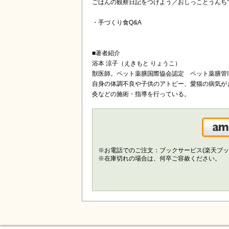
ごはんの観察日記をつけよう／おしっことうんち
・手づくり食Q&A
■著者紹介
浴本 涼子（えきもと りょうこ）
獣医師。ペット薬膳国際協会認定 ペット薬膳管
自身の体調不良や子供のアトピー、愛猫の病気が
灸などの施術・指導を行っている。
※お電話でのご注文：ブックサービス(楽天ブッ
※在庫切れの場合は、何卒ご容赦ください。