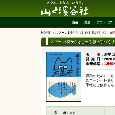
山と溪谷社
山岳
自然
アウトドア
HOME
スプーン1杯からはじめる 猫の手づくり健
スプーン1杯からはじめる 猫の手づく
著者
浴本 
発売日
2020.
販売価格
1,540
愛猫のために、か
スプーン一杯をい
手軽なご飯作りを
品種
書籍