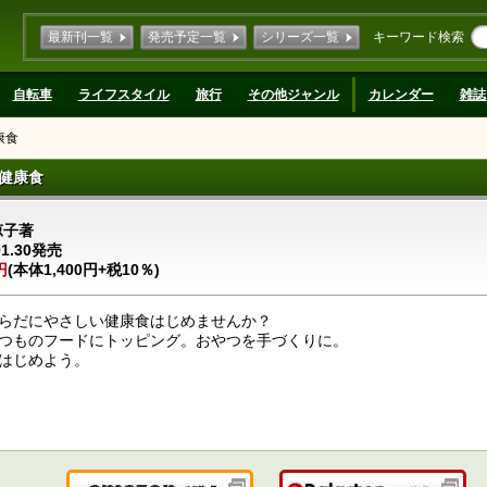
最新刊一覧
発売予定一覧
シリーズ一覧
キーワード検索
自転車
ライフスタイル
旅行
その他ジャンル
カレンダー
雑誌
康食
り健康食
涼子著
01.30発売
円
(本体1,400円+税10％)
らだにやさしい健康食はじめませんか？
つものフードにトッピング。おやつを手づくりに。
はじめよう。