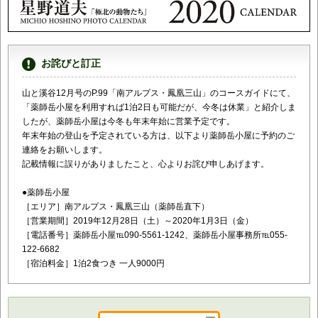
お詫びと訂正
山と溪谷12月号のP.99「南アルプス・鳳凰三山」のコースガ
イドにて、
「薬師岳小屋を利用すれば1泊2日も可能だが、今冬は休業」と紹
介しま
したが、
薬師岳小屋は今冬も年末年始に営業予定です。
年末年始の登山を予定されている方は、以下より薬師岳小屋に予約
のご
連絡をお願いします。
記載情報に誤りがありましたこと、心よりお詫び申しあげます。
●薬師岳小屋
［エリア］南アルプス・鳳凰三山（薬師岳直下）
［営業期間］2019年12月28日（土）～2020年1月3日
（金）
［電話番号］薬師岳小屋℡090-5561-1242、薬師岳小
屋事務所℡055-
122-6682
［宿泊料金］1泊2食つき 一人9000円