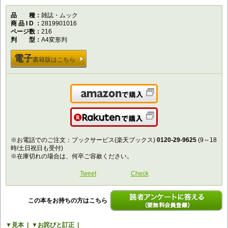
品種
雑誌・ムック
商品ID
2819901016
ページ数
216
判型
A4変形判
電子
書籍版はこちら
Amazonで購入
楽天で購入
※お電話でのご注文：ブックサービス(楽天ブックス)
0120-29-9625
(9～18
時/土日祝日も受付)
※在庫切れの場合は、何卒ご容赦ください。
Tweet
Check
この本をお持ちの方はこちら
読者アンケートに答える（要無料会員登
見本
お詫びと訂正
録）