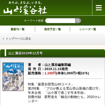
山と溪谷社
キーワード検索
最新刊一覧
発売予定一覧
シリーズ一覧
トップページに戻る
山と溪谷2019年12月号
著者
山と溪谷編集部編
発売日
2019.11.15発売
販売価格
1,100円
(本体1,000円+税10％)
特集「厳選全国雪山40コース」
第2特集 「プロが教える雪山登山装備の選び方」
年末企画 「山小屋で過ごす年末年始」
別冊付録 星野道夫「極北の動物たち」2020カレ
ンダー