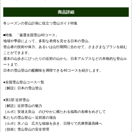
商品詳細
冬シーズンの登山計画に役立つ雪山ガイド特集
■特集 「厳選全国雪山40コース」
地域や季節によって、多彩な表情を見せる日本の雪山。
登山者の技術や体力、あるいは山行期間に合わせて、さまざまなプランを組む
ことができます。
週末の山歩きにぴったりの近郊の山から、日本アルプスなどの本格的な登山ル
ートまで、
日本の雪山登山の醍醐味を満喫できる40コースを紹介します。
●全国雪山登山コース一覧
［解説］日本の雪山登山
●第1部 近郊雪山
［解説］近郊雪山の魅力
［ルポ］安達太良山 のびやかに横たわる福島の名峰をめざして
私たちの雪山登山～近郊派の場合
［ルポ］氷ノ山 広大な稜線を歩き、日帰りで兵庫県最高峰へ
［技術］雪山登山の安全管理