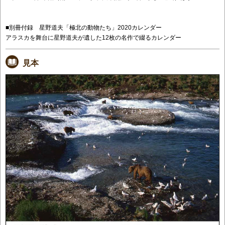
■別冊付録 星野道夫「極北の動物たち」2020カレンダー
アラスカを舞台に星野道夫が遺した12枚の名作で綴るカレンダー
見本