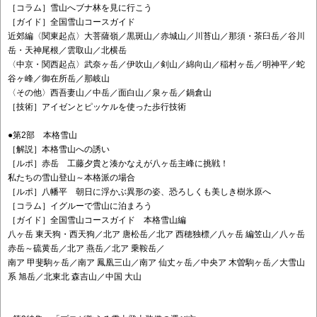
［コラム］雪山へブナ林を見に行こう
［ガイド］全国雪山コースガイド
近郊編〈関東起点〉大菩薩嶺／黒斑山／赤城山／川苔山／那須・茶臼岳／谷川
岳・天神尾根／雲取山／北横岳
〈中京・関西起点〉武奈ヶ岳／伊吹山／剣山／綿向山／稲村ヶ岳／明神平／蛇
谷ヶ峰／御在所岳／那岐山
〈その他〉西吾妻山／中岳／面白山／泉ヶ岳／鍋倉山
［技術］アイゼンとピッケルを使った歩行技術
●第2部 本格雪山
［解説］本格雪山への誘い
［ルポ］赤岳 工藤夕貴と湊かなえが八ヶ岳主峰に挑戦！
私たちの雪山登山～本格派の場合
［ルポ］八幡平 朝日に浮かぶ異形の姿、恐ろしくも美しき樹氷原へ
［コラム］イグルーで雪山に泊まろう
［ガイド］全国雪山コースガイド 本格雪山編
八ヶ岳 東天狗・西天狗／北ア 唐松岳／北ア 西穂独標／八ヶ岳 編笠山／八ヶ岳
赤岳～硫黄岳／北ア 燕岳／北ア 乗鞍岳／
南ア 甲斐駒ヶ岳／南ア 鳳凰三山／南ア 仙丈ヶ岳／中央ア 木曽駒ヶ岳／大雪山
系 旭岳／北東北 森吉山／中国 大山