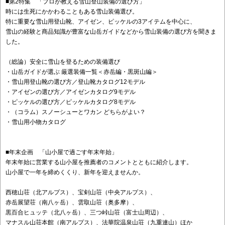
■第2特集 「プロが教える雪山登山装備の選び方」
時には生死にかかわることもある雪山装備選び。
特に重要な雪山用登山靴、アイゼン、ピッケルの3アイテムを中心に、
雪山の経験と商品知識が豊富な山岳ガイドなどから雪山装備の選び方を聞きま
した。
（総論）安全に雪山を登るための装備選び
・山岳ガイドが選ぶ 厳選装備一覧＜赤岳編・黒斑山編＞
・雪山用登山靴の選び方／登山靴カタログ12モデル
・アイゼンの選び方／アイゼンカタログ9モデル
・ピッケルの選び方／ピッケルカタログ8モデル
・（コラム）スノーシューとワカン どちらがよい？
・雪山用小物カタログ
■年末企画 「山小屋で過ごす年末年始」
年末年始に営業する山小屋を推薦者のコメントとともに紹介します。
山小屋で一年を締めくくり、新年を迎えませんか。
西穂山荘（北アルプス）、宝剣山荘（中央アルプス）、
赤岳展望荘（南八ヶ岳）、雲取山荘（奥多摩）、
黒百合ヒュッテ（北八ヶ岳）、三つ峠山荘（富士山周辺）、
マナスル山荘本館（南アルプス）、法華院温泉山荘（九重連山）ほか