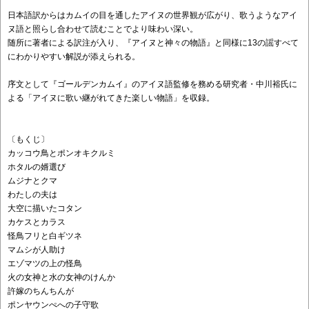
日本語訳からはカムイの目を通したアイヌの世界観が広がり、歌うようなアイ
ヌ語と照らし合わせて読むことでより味わい深い。
随所に著者による訳注が入り、『アイヌと神々の物語』と同様に13の謡すべて
にわかりやすい解説が添えられる。
序文として『ゴールデンカムイ』のアイヌ語監修を務める研究者・中川裕氏に
よる「アイヌに歌い継がれてきた楽しい物語」を収録。
〔もくじ〕
カッコウ鳥とポンオキクルミ
ホタルの婿選び
ムジナとクマ
わたしの夫は
大空に描いたコタン
カケスとカラス
怪鳥フリと白ギツネ
マムシが人助け
エゾマツの上の怪鳥
火の女神と水の女神のけんか
許嫁のちんちんが
ポンヤウンぺへの子守歌