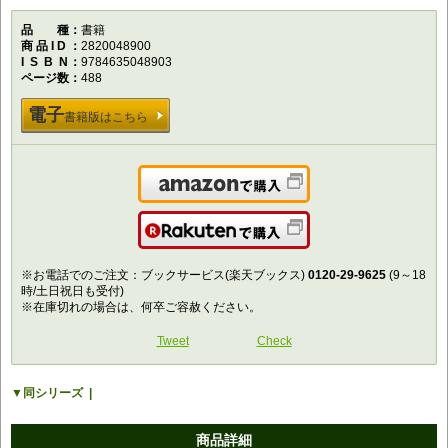
品種
書籍
商品ID
2820048900
ISBN
9784635048903
ページ数
488
電子
書籍版はこちら
Amazonで購入
楽天で購入
※お電話でのご注文：ブックサービス(楽天ブックス)
0120-29-9625
(9～18
時/土日祝日も受付)
※在庫切れの場合は、何卒ご容赦ください。
Tweet
Check
同シリーズ
商品詳細