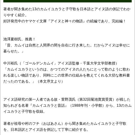
著者が聞き集めた13のカムイユカラと子守歌を日本語とアイヌ語の併記でわか
りやすく紹介。
好評発売中のヤマケイ文庫『アイヌと神々の物語』の続編であり、完結編！
池澤夏樹氏、推薦！
「昔、カムイは自然と人間界の間を自在に行き来した。だからアイヌは幸せに
暮らせた。」
中川裕氏（「ゴールデンカムイ」アイヌ語監修・千葉大学文学部教授）
「カムイユカラというのは、かつてのアイヌの人たちにとって歌のように歌わ
れる楽しい物語であり、同時にこの世界の仕組みを教えてくれる大切な教科書
だったのである。」（本文序文より）
アイヌ語研究の第一人者である故・萱野茂氏（第32回菊池寛賞受賞）が残した
知られざる名著『カムイユカラと昔話』（1988年刊・小学館）から、13のカム
イユカラと子守歌を収録。
著者が祖母や村のフチ（おばあさん）から聞き集めたカムイユカラと子守歌
を、日本語訳とアイヌ語を併記して丁寧に紹介する。