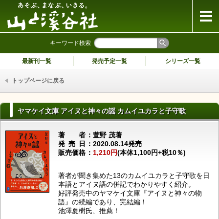
山と溪谷社
キーワード検索
最新刊一覧
発売予定一覧
シリーズ一覧
トップページに戻る
ヤマケイ文庫 アイヌと神々の謡 カムイユカラと子守歌
著者
萱野 茂著
発売日
2020.08.14発売
販売価格
1,210円
(本体1,100円+税10％)
著者が聞き集めた13のカムイユカラと子守歌を日
本語とアイヌ語の併記でわかりやすく紹介。
好評発売中のヤマケイ文庫『アイヌと神々の物
語』の続編であり、完結編！
池澤夏樹氏、推薦！