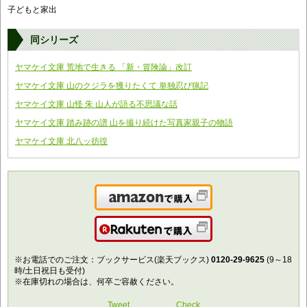
子どもと家出
同シリーズ
ヤマケイ文庫 荒地で生きる 「新・冒険論」改訂
ヤマケイ文庫 山のクジラを獲りたくて 単独忍び猟記
ヤマケイ文庫 山怪 朱 山人が語る不思議な話
ヤマケイ文庫 踏み跡の譜 山を撮り続けた写真家親子の物語
ヤマケイ文庫 北八ッ彷徨
Amazonで購入
楽天で購入
※お電話でのご注文：ブックサービス(楽天ブックス)
0120-29-9625
(9～18
時/土日祝日も受付)
※在庫切れの場合は、何卒ご容赦ください。
Tweet
Check