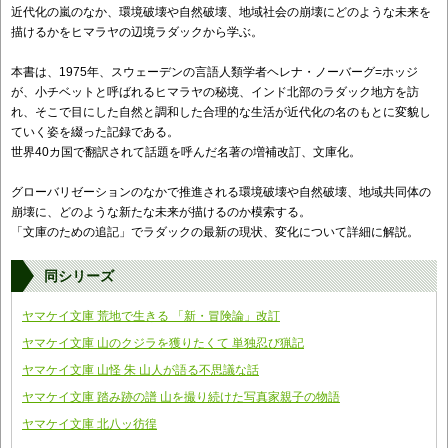
近代化の嵐のなか、環境破壊や自然破壊、地域社会の崩壊にどのような未来を
描けるかをヒマラヤの辺境ラダックから学ぶ。
本書は、1975年、スウェーデンの言語人類学者ヘレナ・ノーバーグ=ホッジ
が、小チベットと呼ばれるヒマラヤの秘境、インド北部のラダック地方を訪
れ、そこで目にした自然と調和した合理的な生活が近代化の名のもとに変貌し
ていく姿を綴った記録である。
世界40カ国で翻訳されて話題を呼んだ名著の増補改訂、文庫化。
グローバリゼーションのなかで推進される環境破壊や自然破壊、地域共同体の
崩壊に、どのような新たな未来が描けるのか模索する。
「文庫のための追記」でラダックの最新の現状、変化について詳細に解説。
同シリーズ
ヤマケイ文庫 荒地で生きる 「新・冒険論」改訂
ヤマケイ文庫 山のクジラを獲りたくて 単独忍び猟記
ヤマケイ文庫 山怪 朱 山人が語る不思議な話
ヤマケイ文庫 踏み跡の譜 山を撮り続けた写真家親子の物語
ヤマケイ文庫 北八ッ彷徨