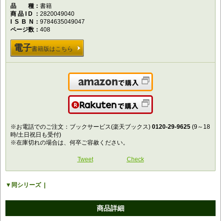
品種
書籍
商品ID
2820049040
ISBN
9784635049047
ページ数
408
電子
書籍版はこちら
Amazonで購入
楽天で購入
※お電話でのご注文：ブックサービス(楽天ブックス)
0120-29-9625
(9～18
時/土日祝日も受付)
※在庫切れの場合は、何卒ご容赦ください。
Tweet
Check
同シリーズ
商品詳細