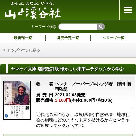
山と溪谷社
キーワード検索
最新刊一覧
発売予定一覧
シリーズ一覧
トップページに戻る
ヤマケイ文庫 増補改訂版 懐かしい未来―ラダックから学ぶ
著者
ヘレナ・ノーバーグ=ホッジ著 鎌田 陽
司監訳
発売日
2021.02.03発売
販売価格
1,100円
(本体1,000円+税10％)
近代化の嵐のなか、環境破壊や自然破壊、地域社
会の崩壊にどのような未来を描けるかをヒマラヤ
の辺境ラダックから学ぶ。